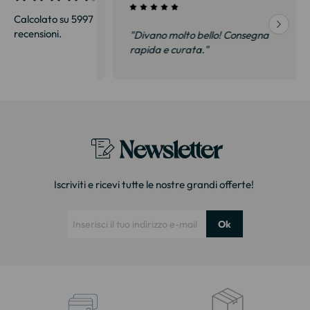
Calcolato su 5997
recensioni.
onsegna
"Divano molto bello! Consegna
qualità, siamo
rapida e curata."
on delusi.
itazione."
Newsletter
Iscriviti e ricevi tutte le nostre grandi offerte!
Ok