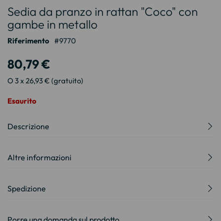
Sedia da pranzo in rattan "Coco" con
all'inizio
della
gambe in metallo
galleria
Riferimento
9770
di
immagini
80,79 €
O 3 x 26,93 € (gratuito)
Esaurito
Descrizione
Altre informazioni
Spedizione
Porre una domanda sul prodotto