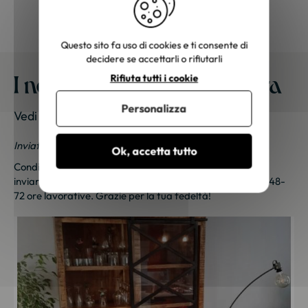
Questo sito fa uso di cookies e ti consente di
decidere se accettarli o rifiutarli
I nostri mobili a casa vostra
Rifiuta tutti i cookie
Personalizza
Vedi le foto dei nostri clienti
Inviateci le vostre foto; una piccola sorpresa vi aspetta!
Ok, accetta tutto
Condividi le tue foto e ricevi una sorpresa!
Clicca qui
per
inviarci le tue foto. Un piccolo regalo ti sarà inviato entro 48-
72 ore lavorative. Grazie per la tua fedeltà!