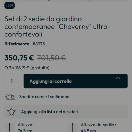
Vai
- 50%
all'inizio
Set di 2 sedie da giardino
della
galleria
contemporanee "Cheverny" ultra-
di
confortevoli
immagini
Riferimento
8975
350,75 €
701,50 €
O 3 x 116,91 € (gratuito)
Aggiungi al carrello
Spedito come:
1 settimana
Aggiungi alla lista dei desideri
Altezza :
Altezza del sedile :
74,5 cm
44,5 cm