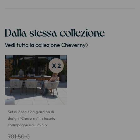
Dalla stessa collezione
Vedi tutta la collezione Cheverny
X 2
Set di 2 sedie da giardino di
design "Cheverny" in tessuto
champagne e alluminio
701,50 €