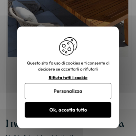
Questo sito fa uso di cookies e ti consente di
decidere se accettarli o rifiutarli
Sedie da giardino: come scegliere?
Rifiuta tutti i cookie
Personalizza
Ok, accetta tutto
I nostri mobili a casa vostra