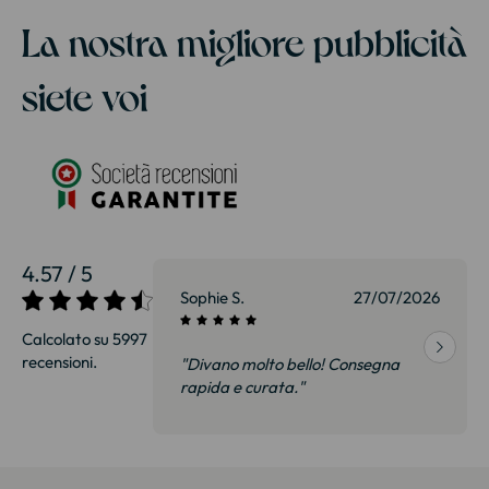
La nostra migliore pubblicità
siete voi
4.57 / 5
27/07/2026
Sophie S.
27/07/2026
Calcolato su 5997
recensioni.
onsegna
"Divano molto bello! Consegna
qualità, siamo
rapida e curata."
on delusi.
itazione."