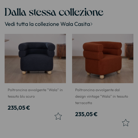
Dalla stessa collezione
Vedi tutta la collezione Wala Casita
Poltroncina avvolgente "Wala" in
Poltroncina avvolgente dal
tessuto blu scuro
design vintage "Wala" in tessuto
terracotta
235,05 €
235,05 €