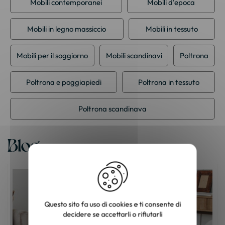
Mobili contemporanei
Mobili d'epoca
Mobili in legno massiccio
Mobili in tessuto
Mobili per il soggiorno
Mobili scandinavi
Poltrona
Poltrona e poggiapiedi
Poltrona in tessuto
Poltrona scandinava
Blog
Questo sito fa uso di cookies e ti consente di
decidere se accettarli o rifiutarli