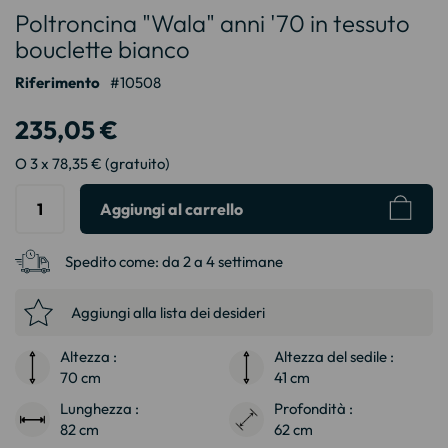
Poltroncina "Wala" anni '70 in tessuto
all'inizio
della
bouclette bianco
galleria
Riferimento
10508
di
immagini
235,05 €
O 3 x 78,35 € (gratuito)
Aggiungi al carrello
Spedito come:
da 2 a 4 settimane
Aggiungi alla lista dei desideri
Altezza :
Altezza del sedile :
70 cm
41 cm
Lunghezza :
Profondità :
82 cm
62 cm