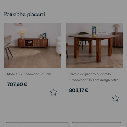
Potrebbe piacerti
Mobile TV Rosewood 160 cm
Tavolo da pranzo quadrato
"Rosewood" 150 cm design retrò
707,60 €
803,17 €