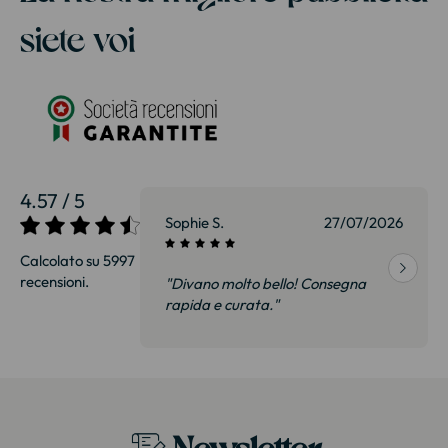
siete voi
4.57 / 5
27/07/2026
Sophie S.
27/07/2026
Calcolato su 5997
recensioni.
onsegna
"Divano molto bello! Consegna
qualità, siamo
rapida e curata."
on delusi.
itazione."
Newsletter