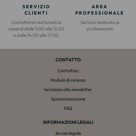
SERVIZIO
AREA
CLIENTI
PROFESSIONALE
Contattateci dal lunedì al
Servizio dedicato ai
venerdì dalle 9.00 alle 12.00
professionisti
e dalle 14.00 alle 17.00.
CONTATTO
Contattaci
Modulo di recesso
Iscrizione alla newsletter
Sponsorizzazione
FAQ
INFORMAZIONI LEGALI
Avviso legale