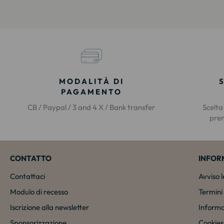
MODALITÀ DI
PAGAMENTO
CB / Paypal / 3 and 4 X / Bank transfer
Scelta
prem
CONTATTO
INFOR
Contattaci
Avviso 
Modulo di recesso
Termini 
Iscrizione alla newsletter
Informa
Sponsorizzazione
Cookies