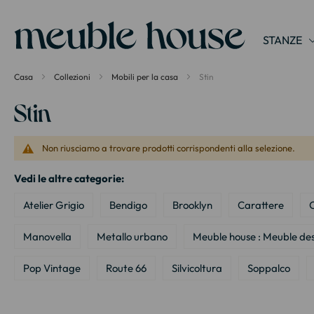
Pannello di gestione dei cookies
STANZE
Casa
Collezioni
Mobili per la casa
Stin
Stin
Non riusciamo a trovare prodotti corrispondenti alla selezione.
Vedi le altre categorie:
Atelier Grigio
Bendigo
Brooklyn
Carattere
C
Manovella
Metallo urbano
Meuble house : Meuble des
Pop Vintage
Route 66
Silvicoltura
Soppalco