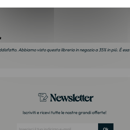
olto bello! Consegna rapida e curata."
.
disfatto. Abbiamo visto questa libreria in negozio a 35% in più. È e
Newsletter
Iscriviti e ricevi tutte le nostre grandi offerte!
Ok