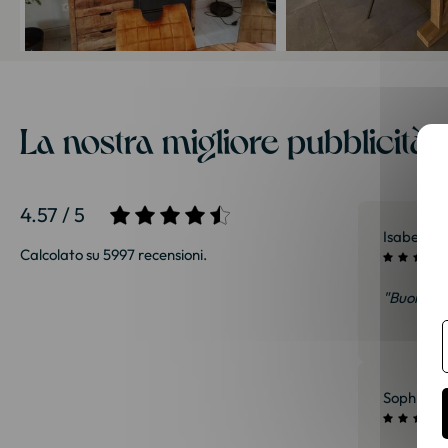
La nostra migliore pubblicità s
4.57 / 5
Isabelle G
Calcolato su 5997 recensioni.
"Buona ric
Sophie S.