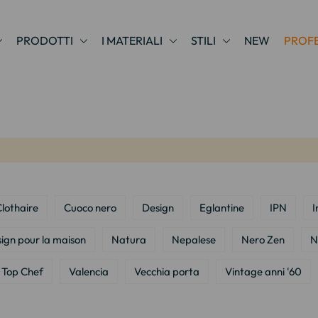
PRODOTTI
I MATERIALI
STILI
NEW
PROFE
lothaire
Cuoco nero
Design
Eglantine
IPN
I
ign pour la maison
Natura
Nepalese
Nero Zen
N
Top Chef
Valencia
Vecchia porta
Vintage anni '60