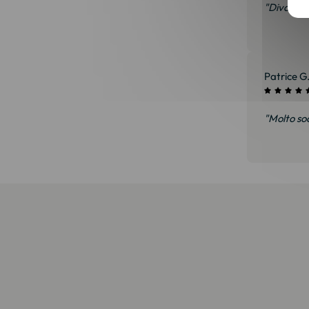
"Divano m
Patrice G
"Molto sod