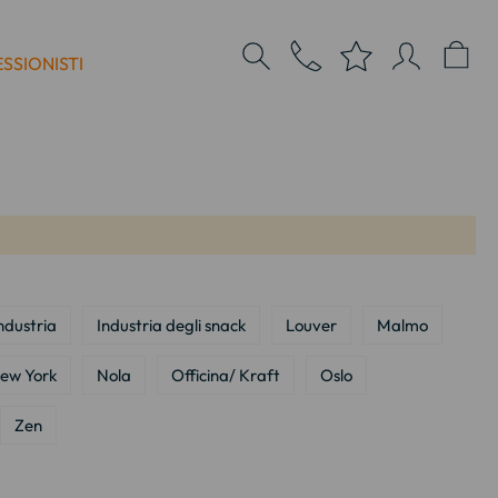
SSIONISTI
ndustria
Industria degli snack
Louver
Malmo
ew York
Nola
Officina/ Kraft
Oslo
Zen