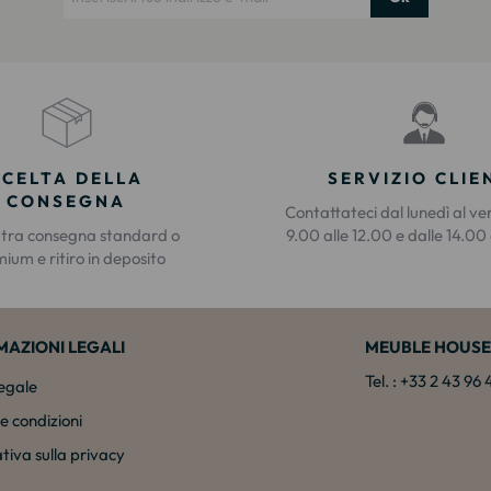
SCELTA DELLA
SERVIZIO CLIE
CONSEGNA
Contattateci dal lunedì al ve
 tra consegna standard o
9.00 alle 12.00 e dalle 14.00 
ium e ritiro in deposito
MAZIONI LEGALI
MEUBLE HOUSE
Tel. : +33 2 43 96
legale
e condizioni
tiva sulla privacy