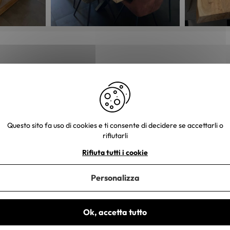
iete voi
.
Questo sito fa uso di cookies e ti consente di decidere se accettarli o
rifiutarli
Rifiuta tutti i cookie
ezione, consegna adeguata, mobili di qualità, siamo felici e soprattut
Personalizza
Ok, accetta tutto