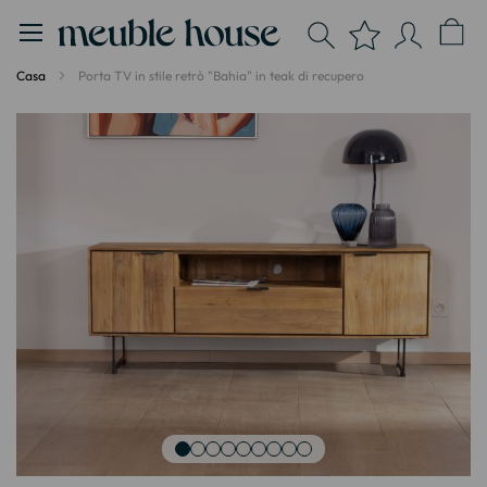
Pannello di gestione dei cookies
Casa
Porta TV in stile retrò "Bahia" in teak di recupero
Vai
alla
fine
della
galleria
di
immagini
Vai