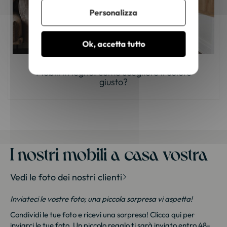
Personalizza
Ok, accetta tutto
Mobili in legno: come scegliere il colore
giusto?
I nostri mobili a casa vostra
Vedi le foto dei nostri clienti
Inviateci le vostre foto; una piccola sorpresa vi aspetta!
Condividi le tue foto e ricevi una sorpresa!
Clicca qui
per
inviarci le tue foto. Un piccolo regalo ti sarà inviato entro 48-