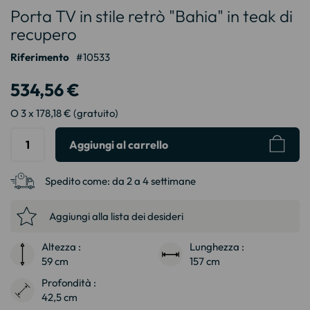
Porta TV in stile retrò "Bahia" in teak di
all'inizio
della
recupero
galleria
Riferimento
10533
di
immagini
534,56 €
O 3 x 178,18 € (gratuito)
Aggiungi al carrello
Spedito come:
da 2 a 4 settimane
Aggiungi alla lista dei desideri
Altezza :
Lunghezza :
59 cm
157 cm
Profondità :
42,5 cm