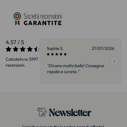
4.57 / 5
27/07/2026
Sophie S.
27/07/2026
Calcolato su 5997
recensioni.
onsegna
"Divano molto bello! Consegna
qualità, siamo
rapida e curata."
on delusi.
itazione."
Newsletter
Iscriviti e ricevi tutte le nostre grandi offerte!