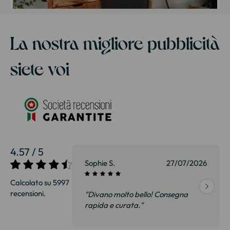
La nostra migliore pubblicità
siete voi
4.57 / 5
27/07/2026
Sophie S.
27/07/2026
Calcolato su 5997
recensioni.
onsegna
"Divano molto bello! Consegna
qualità, siamo
rapida e curata."
on delusi.
itazione."