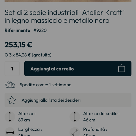
Vai
Set di 2 sedie industriali "Atelier Kraft"
all'inizio
della
in legno massiccio e metallo nero
galleria
Riferimento
9220
di
immagini
253,15 €
O 3 x 84,38 € (gratuito)
Aggiungi al carrello
Spedito come:
1 settimana
Aggiungi alla lista dei desideri
Altezza :
Altezza del sedile :
89 cm
46 cm
Larghezza :
Profondità :
45 cm
49 cm