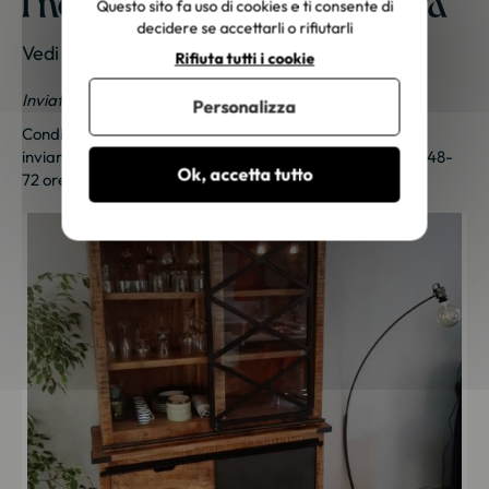
I nostri mobili a casa vostra
Questo sito fa uso di cookies e ti consente di
decidere se accettarli o rifiutarli
Vedi le foto dei nostri clienti
Rifiuta tutti i cookie
Inviateci le vostre foto; una piccola sorpresa vi aspetta!
Personalizza
Condividi le tue foto e ricevi una sorpresa!
Clicca qui
per
inviarci le tue foto. Un piccolo regalo ti sarà inviato entro 48-
Ok, accetta tutto
72 ore lavorative. Grazie per la tua fedeltà!