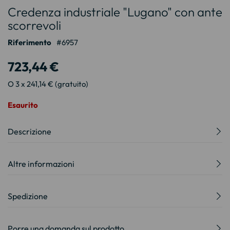
Credenza industriale "Lugano" con ante
all'inizio
della
scorrevoli
galleria
Riferimento
6957
di
immagini
723,44 €
O 3 x 241,14 € (gratuito)
Esaurito
Descrizione
Altre informazioni
Spedizione
Porre una domanda sul prodotto