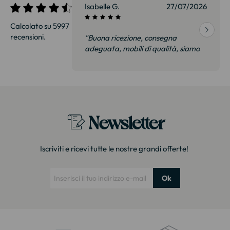
01/07/2026
Isabelle G.
27/07/2026
Calcolato su 5997
recensioni.
 Abbiamo visto
"Buona ricezione, consegna
gozio a 35% in
adeguata, mobili di qualità, siamo
o stesso
felici e soprattutto non delusi.
o molto curato
Consiglierò senza esitazione."
Newsletter
Iscriviti e ricevi tutte le nostre grandi offerte!
Ok