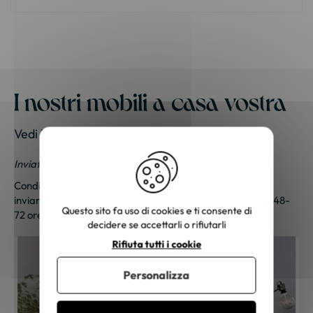
I nostri mobili a casa vostra
Vedi le foto dei nostri clienti
Inviateci le vostre foto; una piccola sorpresa vi aspetta!
Condividi le tue foto e ricevi una sorpresa!
Clicca qui
per
inviarci le tue foto. Un piccolo regalo ti sarà inviato entro 48-
Questo sito fa uso di cookies e ti consente di
72 ore lavorative. Grazie per la tua fedeltà!
decidere se accettarli o rifiutarli
Rifiuta tutti i cookie
Personalizza