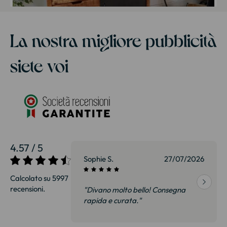
La nostra migliore pubblicità
siete voi
4.57 / 5
27/07/2026
Sophie S.
27/07/2026
Calcolato su 5997
recensioni.
onsegna
"Divano molto bello! Consegna
qualità, siamo
rapida e curata."
on delusi.
itazione."