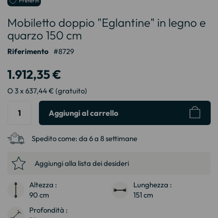
Preferiti
all'inizio
Mobiletto doppio "Eglantine" in legno e
della
galleria
quarzo 150 cm
di
immagini
Riferimento
8729
1.912,35 €
O 3 x 637,44 € (gratuito)
Aggiungi al carrello
Spedito come:
da 6 a 8 settimane
Aggiungi alla lista dei desideri
Altezza :
Lunghezza :
90 cm
151 cm
Profondità :