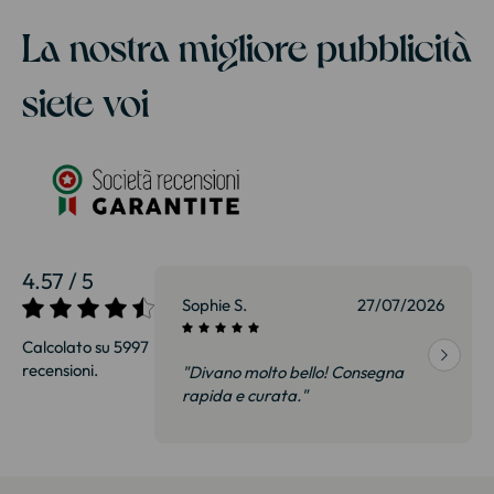
La nostra migliore pubblicità
siete voi
4.57 / 5
27/07/2026
Sophie S.
27/07/2026
Calcolato su 5997
recensioni.
onsegna
"Divano molto bello! Consegna
qualità, siamo
rapida e curata."
on delusi.
itazione."