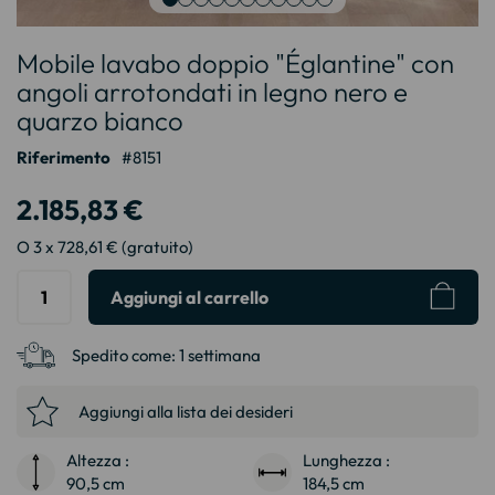
Vai
Mobile lavabo doppio "Églantine" con
all'inizio
della
angoli arrotondati in legno nero e
galleria
quarzo bianco
di
immagini
Riferimento
8151
2.185,83 €
O 3 x 728,61 € (gratuito)
Aggiungi al carrello
Spedito come:
1 settimana
Aggiungi alla lista dei desideri
Altezza :
Lunghezza :
90,5 cm
184,5 cm