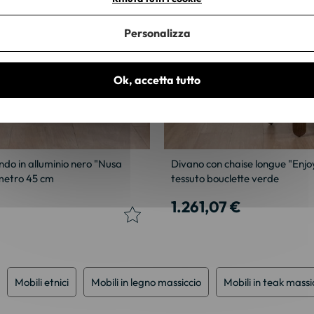
Personalizza
Ok, accetta tutto
ndo in alluminio nero "Nusa
Divano con chaise longue "Enjo
metro 45 cm
tessuto bouclette verde
1.261,07 €
Mobili etnici
Mobili in legno massiccio
Mobili in teak massi