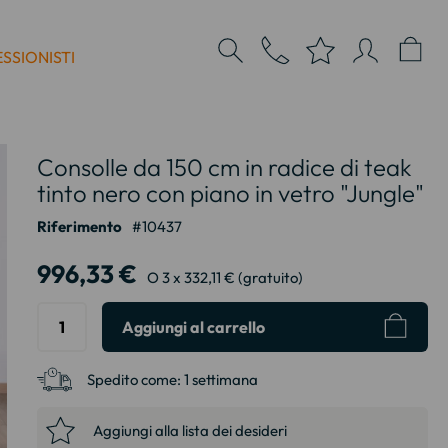
SSIONISTI
Consolle da 150 cm in radice di teak
tinto nero con piano in vetro "Jungle"
Riferimento
10437
996,33 €
O 3 x 332,11 € (gratuito)
Aggiungi al carrello
Spedito come:
1 settimana
Aggiungi alla lista dei desideri