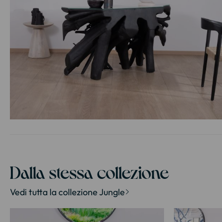
Vai
all'inizio
della
galleria
di
Dalla stessa collezione
immagini
Vedi tutta la collezione Jungle