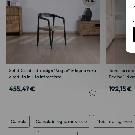
Set di 2 sedie di design "Vogue" in legno nero
Tavolino roto
e seduta in juta intrecciata
Pedina", dia
455,47 €
192,15 €
Console
Console in legno massiccio
Mobili da ingresso