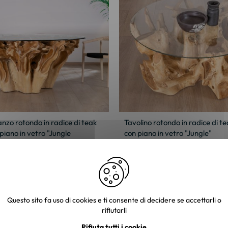
nzo rotondo in radice di teak
Tavolino rotondo in radice di t
piano in vetro "Jungle
con piano in vetro "Jungle"
 €
852,37 €
Questo sito fa uso di cookies e ti consente di decidere se accettarli o
rifiutarli
Rifiuta tutti i cookie