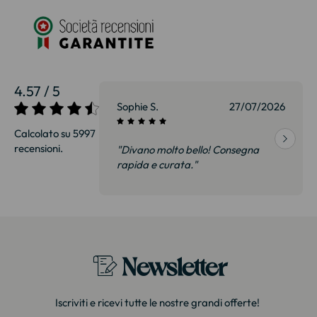
4.57 / 5
27/07/2026
Sophie S.
27/07/2026
Calcolato su 5997
recensioni.
onsegna
"Divano molto bello! Consegna
qualità, siamo
rapida e curata."
on delusi.
itazione."
Newsletter
Iscriviti e ricevi tutte le nostre grandi offerte!