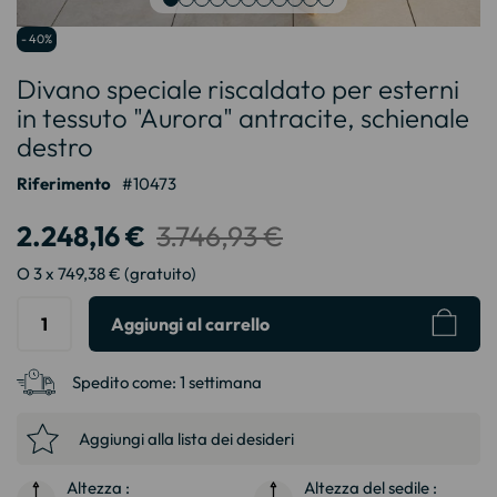
Vai
- 40%
all'inizio
Divano speciale riscaldato per esterni
della
galleria
in tessuto "Aurora" antracite, schienale
di
destro
immagini
Riferimento
10473
2.248,16 €
3.746,93 €
O 3 x 749,38 € (gratuito)
Aggiungi al carrello
Spedito come:
1 settimana
Aggiungi alla lista dei desideri
Altezza :
Altezza del sedile :