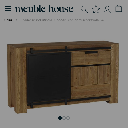
Pannello di gestione dei cookies
Casa
Credenza industriale "Cooper" con anta scorrevole, 148
Vai
alla
fine
della
galleria
di
immagini
Vai