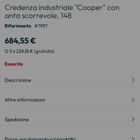
Credenza industriale "Cooper" con
all'inizio
della
anta scorrevole, 148
galleria
Riferimento
7997
di
immagini
684,55 €
O 3 x 228,18 € (gratuito)
Esaurito
Descrizione
Altre informazioni
Spedizione
Porre una domanda sul prodotto