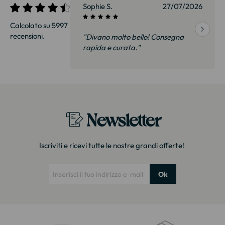
27/07/2026
Sophie S.
27/07/2026
Calcolato su 5997
recensioni.
onsegna
"Divano molto bello! Consegna
qualità, siamo
rapida e curata."
on delusi.
itazione."
Newsletter
Iscriviti e ricevi tutte le nostre grandi offerte!
Ok