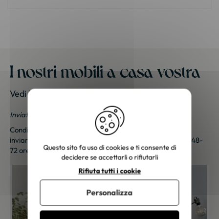
I nostri mobili a casa vostra
Vedi le foto dei nostri clienti
Inviateci le vostre foto; una piccola sorpresa vi aspetta!
Condividi le tue foto e ricevi una sorpresa!
Clicca qui
per
inviarci le tue foto. Un piccolo regalo ti sarà inviato entro 48-
Questo sito fa uso di cookies e ti consente di
72 ore lavorative. Grazie per la tua fedeltà!
decidere se accettarli o rifiutarli
Rifiuta tutti i cookie
Personalizza