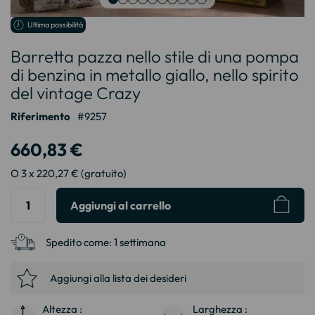
Vai
Ultima possibilità
all'inizio
Barretta pazza nello stile di una pompa
della
galleria
di benzina in metallo giallo, nello spirito
di
del vintage Crazy
immagini
Riferimento
9257
660,83 €
O 3 x 220,27 € (gratuito)
Aggiungi al carrello
Spedito come:
1 settimana
Aggiungi alla lista dei desideri
Altezza :
Larghezza :