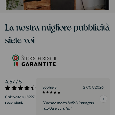
La nostra migliore pubblicità
siete voi
4.57 / 5
27/07/2026
Sophie S.
27/07/2026
Calcolato su 5997
recensioni.
onsegna
"Divano molto bello! Consegna
qualità, siamo
rapida e curata."
on delusi.