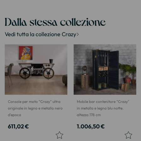
Dalla stessa collezione
Vedi tutta la collezione Crazy
Console per moto "Crazy" ultra
Mobile bar contenitore "Crazy"
originale in legno e metallo nero
in metallo e legno blu notte.
d'epoca
altezza 178 cm
611,02 €
1.006,50 €