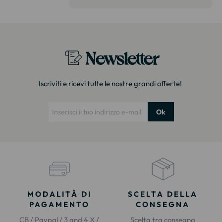
itazione."
Newsletter
Iscriviti e ricevi tutte le nostre grandi offerte!
Ok
MODALITÀ DI
SCELTA DELLA
PAGAMENTO
CONSEGNA
CB / Paypal / 3 and 4 X /
Scelta tra consegna