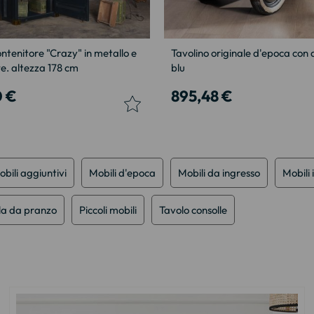
ntenitore "Crazy" in metallo e
Tavolino originale d'epoca con
te. altezza 178 cm
blu
0 €
895,48 €
bili aggiuntivi
Mobili d'epoca
Mobili da ingresso
Mobili 
ala da pranzo
Piccoli mobili
Tavolo consolle