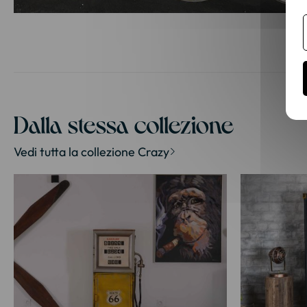
Vai
all'inizio
della
galleria
di
Dalla stessa collezione
immagini
Vedi tutta la collezione Crazy