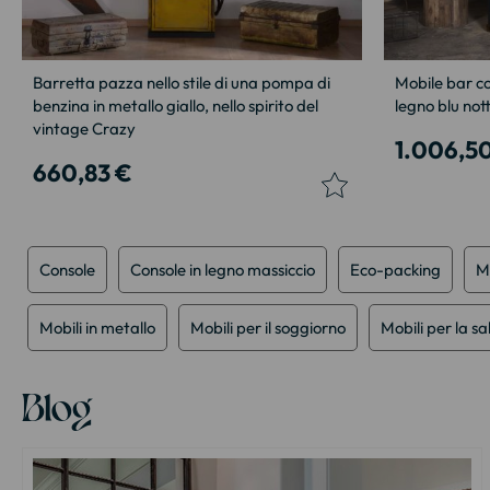
Barretta pazza nello stile di una pompa di
Mobile bar co
benzina in metallo giallo, nello spirito del
legno blu not
vintage Crazy
1.006,5
660,83 €
Console
Console in legno massiccio
Eco-packing
Mo
Mobili in metallo
Mobili per il soggiorno
Mobili per la s
Blog