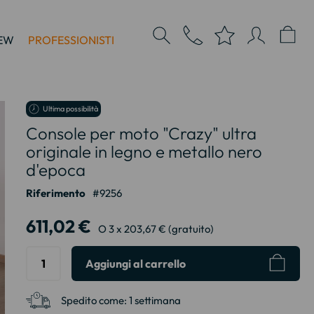
EW
PROFESSIONISTI
Ultima possibilità
Console per moto "Crazy" ultra
originale in legno e metallo nero
d'epoca
Riferimento
9256
611,02 €
O 3 x 203,67 € (gratuito)
Aggiungi al carrello
Spedito come:
1 settimana