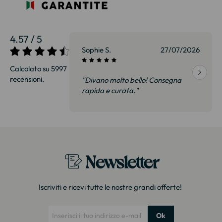
4.57 / 5
27/07/2026
Sophie S.
27/07/2026
Calcolato su 5997
recensioni.
onsegna
"Divano molto bello! Consegna
qualità, siamo
rapida e curata."
on delusi.
itazione."
Newsletter
Iscriviti e ricevi tutte le nostre grandi offerte!
Ok