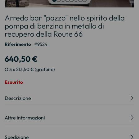
Vai
Arredo bar "pazzo" nello spirito della
all'inizio
della
pompa di benzina in metallo di
galleria
recupero della Route 66
di
immagini
Riferimento
9524
640,50 €
O 3 x 213,50 € (gratuito)
Esaurito
Descrizione
Altre informazioni
Spedizione