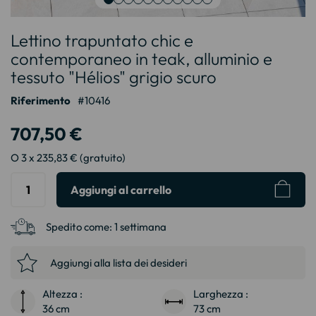
Vai
Lettino trapuntato chic e
all'inizio
della
contemporaneo in teak, alluminio e
galleria
tessuto "Hélios" grigio scuro
di
immagini
Riferimento
10416
707,50 €
O 3 x 235,83 € (gratuito)
Aggiungi al carrello
Spedito come:
1 settimana
Aggiungi alla lista dei desideri
Altezza :
Larghezza :
36 cm
73 cm