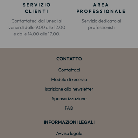
SERVIZIO
AREA
CLIENTI
PROFESSIONALE
Contattateci dal lunedì al
Servizio dedicato ai
venerdì dalle 9.00 alle 12.00
professionisti
e dalle 14.00 alle 17.00.
CONTATTO
Contattaci
Modulo di recesso
Iscrizione alla newsletter
Sponsorizzazione
FAQ
INFORMAZIONI LEGALI
Avviso legale