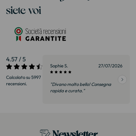
siete voi
4.57 / 5
27/07/2026
Sophie S.
27/07/2026
Calcolato su 5997
recensioni.
onsegna
"Divano molto bello! Consegna
qualità, siamo
rapida e curata."
on delusi.
itazione."
Newsletter