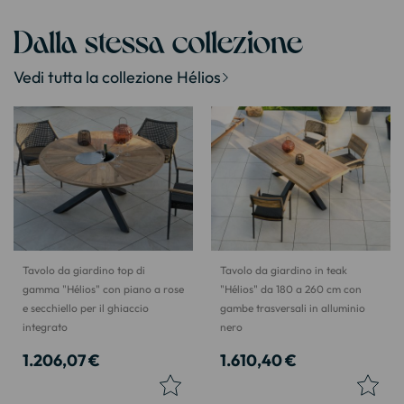
Dalla stessa collezione
Vedi tutta la collezione Hélios
Tavolo da giardino top di
Tavolo da giardino in teak
gamma "Hélios" con piano a rose
"Hélios" da 180 a 260 cm con
e secchiello per il ghiaccio
gambe trasversali in alluminio
integrato
nero
1.206,07 €
1.610,40 €