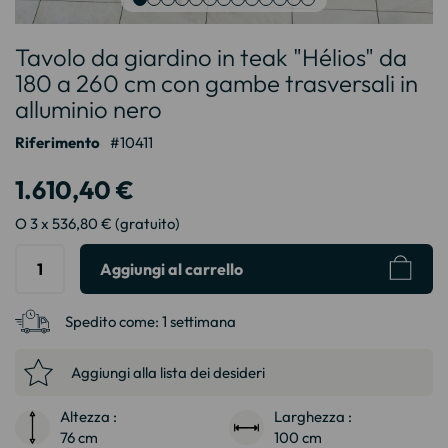
Vai
Tavolo da giardino in teak "Hélios" da
all'inizio
della
180 a 260 cm con gambe trasversali in
galleria
alluminio nero
di
immagini
Riferimento
10411
1.610,40 €
O 3 x 536,80 € (gratuito)
Aggiungi al carrello
Spedito come:
1 settimana
Aggiungi alla lista dei desideri
Altezza :
Larghezza :
76 cm
100 cm