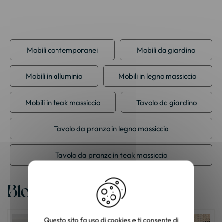
Mobili contemporanei
Mobili da giardino
Mobili in alluminio
Mobili in legno massiccio
Mobili in teak massiccio
Tavolo da giardino
Tavolo da pranzo in legno massiccio
Tavolo da pranzo in teak massiccio
Blog
Questo sito fa uso di cookies e ti consente di