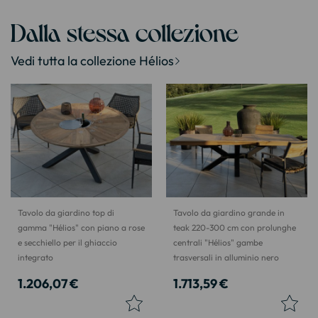
Dalla stessa collezione
Vedi tutta la collezione Hélios
Tavolo da giardino top di
Tavolo da giardino grande in
gamma "Hélios" con piano a rose
teak 220-300 cm con prolunghe
e secchiello per il ghiaccio
centrali "Hélios" gambe
integrato
trasversali in alluminio nero
1.206,07 €
1.713,59 €