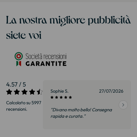
La nostra migliore pubblicità
siete voi
4.57 / 5
27/07/2026
Sophie S.
27/07/2026
Calcolato su 5997
recensioni.
onsegna
"Divano molto bello! Consegna
qualità, siamo
rapida e curata."
on delusi.
itazione."