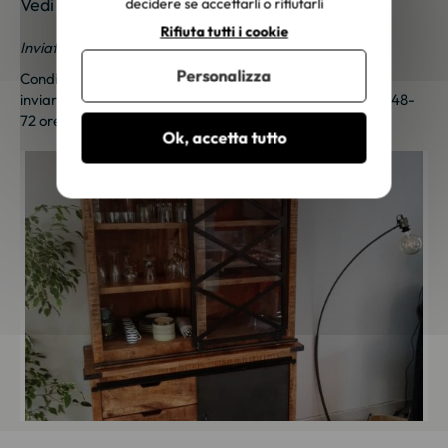
Vedi le foto dei nostri clienti
decidere se accettarli o rifiutarli
Rifiuta tutti i cookie
Inviateci le vostre foto; una piccola sorpresa vi aspetta!
Personalizza
Condividi le tue foto e ricevi una sorpresa!
Clicca qui
per
inviarci le tue foto. Un piccolo regalo ti sarà inviato entro 48-
72 ore lavorative. Grazie per la tua fedeltà!
Ok, accetta tutto