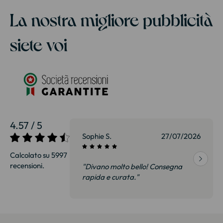
La nostra migliore pubblicità
siete voi
4.57 / 5
27/07/2026
Sophie S.
27/07/2026
Calcolato su 5997
recensioni.
onsegna
"Divano molto bello! Consegna
qualità, siamo
rapida e curata."
on delusi.
itazione."