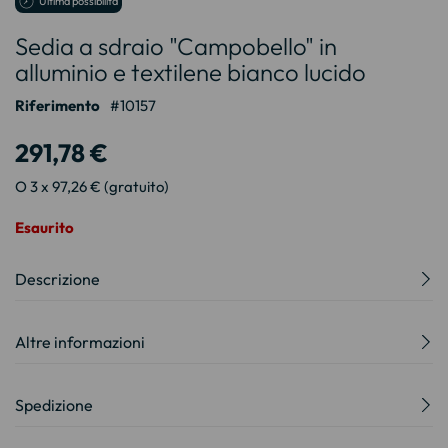
Ultima possibilità
all'inizio
Sedia a sdraio "Campobello" in
della
galleria
alluminio e textilene bianco lucido
di
immagini
Riferimento
10157
291,78 €
O 3 x 97,26 € (gratuito)
Esaurito
Descrizione
Altre informazioni
Spedizione