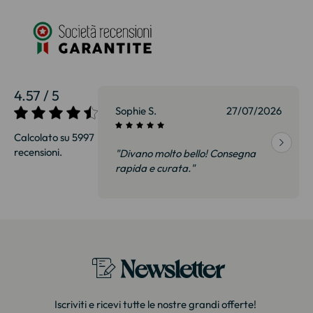
4.57 / 5
27/07/2026
Sophie S.
27/07/2026
Calcolato su 5997
recensioni.
onsegna
"Divano molto bello! Consegna
qualità, siamo
rapida e curata."
on delusi.
itazione."
Newsletter
Iscriviti e ricevi tutte le nostre grandi offerte!