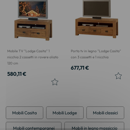
Mobile TV "Lodge Casita" 1
Porta tv in legno "Lodge Casita"
nicchia 2 cassetti in rovere oliato
con 3 cassetti e 1 nicchia
120 cm
677,71 €
580,11 €
Mobili Casita
Mobili Lodge
Mobili classici
Mobili contemporanei
Mobili in legno massiccio