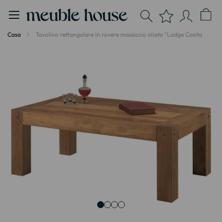
Pannello di gestione dei cookies
Casa
Tavolino rettangolare in rovere massiccio oliato "Lodge Casita
Vai
alla
fine
della
galleria
di
immagini
Vai