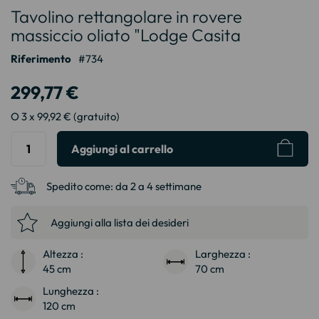
Tavolino rettangolare in rovere
all'inizio
della
massiccio oliato "Lodge Casita
galleria
Riferimento
734
di
immagini
299,77 €
O 3 x 99,92 € (gratuito)
Aggiungi al carrello
Spedito come:
da 2 a 4 settimane
Aggiungi alla lista dei desideri
Altezza :
Larghezza :
45 cm
70 cm
Lunghezza :
120 cm