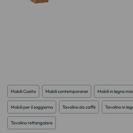
Vai
all'inizio
della
galleria
di
immagini
Mobili Casita
Mobili contemporanei
Mobili in legno mas
Mobili per il soggiorno
Tavolino da caffè
Tavolino in le
Tavolino rettangolare