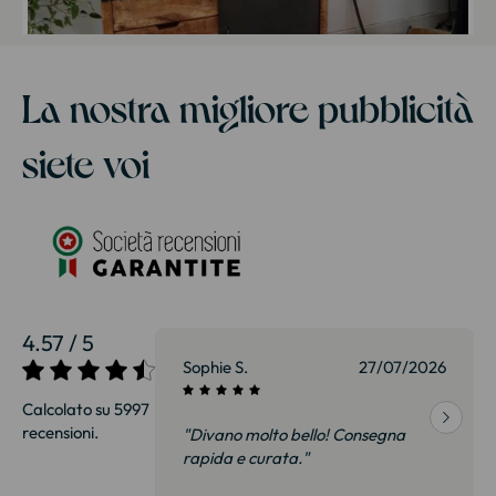
La nostra migliore pubblicità
siete voi
4.57 / 5
27/07/2026
Sophie S.
27/07/2026
Calcolato su 5997
recensioni.
onsegna
"Divano molto bello! Consegna
qualità, siamo
rapida e curata."
on delusi.