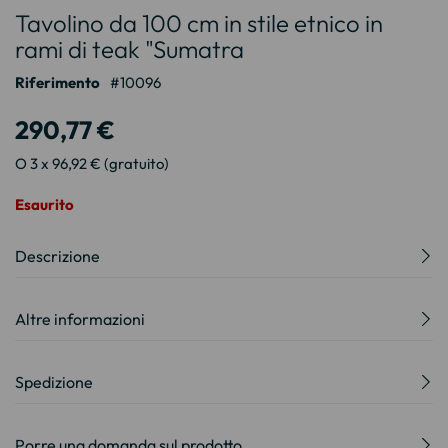
Tavolino da 100 cm in stile etnico in
all'inizio
della
rami di teak "Sumatra
galleria
Riferimento
10096
di
immagini
290,77 €
O 3 x 96,92 € (gratuito)
Esaurito
Descrizione
Altre informazioni
Spedizione
Porre una domanda sul prodotto