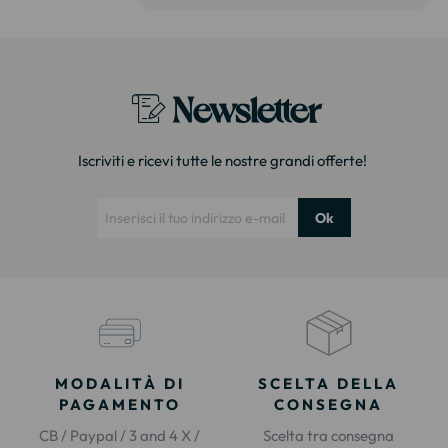
itazione."
Newsletter
Iscriviti e ricevi tutte le nostre grandi offerte!
Ok
MODALITÀ DI
SCELTA DELLA
PAGAMENTO
CONSEGNA
CB / Paypal / 3 and 4 X /
Scelta tra consegna