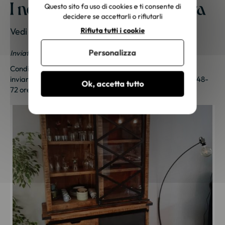
I nostri mobili a casa vostra
Questo sito fa uso di cookies e ti consente di
decidere se accettarli o rifiutarli
Vedi le foto dei nostri clienti
Rifiuta tutti i cookie
Personalizza
Inviateci le vostre foto; una piccola sorpresa vi aspetta!
Condividi le tue foto e ricevi una sorpresa!
Clicca qui
per
inviarci le tue foto. Un piccolo regalo ti sarà inviato entro 48-
Ok, accetta tutto
72 ore lavorative. Grazie per la tua fedeltà!