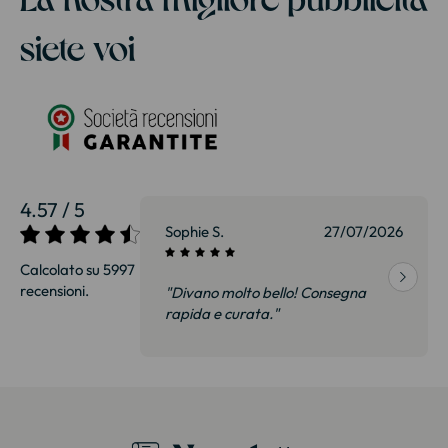
siete voi
4.57 / 5
27/07/2026
Sophie S.
27/07/2026
Calcolato su 5997
recensioni.
onsegna
"Divano molto bello! Consegna
qualità, siamo
rapida e curata."
on delusi.
itazione."