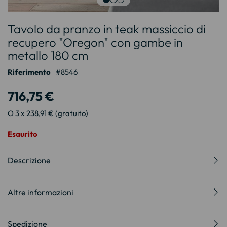
Vai
Tavolo da pranzo in teak massiccio di
all'inizio
della
recupero "Oregon" con gambe in
galleria
metallo 180 cm
di
immagini
Riferimento
8546
716,75 €
O 3 x 238,91 € (gratuito)
Esaurito
Descrizione
Altre informazioni
Spedizione