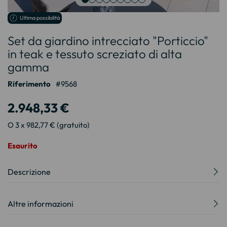
Vai
Ultima possibilità
all'inizio
Set da giardino intrecciato "Porticcio"
della
galleria
in teak e tessuto screziato di alta
di
gamma
immagini
Riferimento
9568
2.948,33 €
O 3 x 982,77 € (gratuito)
Esaurito
Descrizione
Altre informazioni