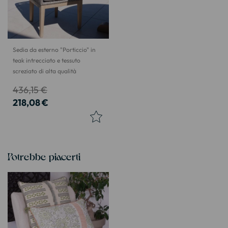
Sedia da esterno "Porticcio" in
teak intrecciato e tessuto
screziato di alta qualità
436,15 €
218,08 €
Potrebbe piacerti