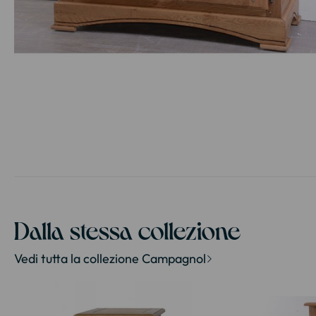
Vai
all'inizio
della
galleria
di
immagini
Dalla stessa collezione
Vedi tutta la collezione Campagnol