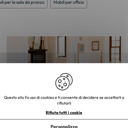
li per la sala da pranzo
Mobili per ufficio
Questo sito fa uso di cookies e ti consente di decidere se accettarli o
rifiutarli
Rifiuta tutti i cookie
Come arreda la sua sala da pranzo?
Personalizza