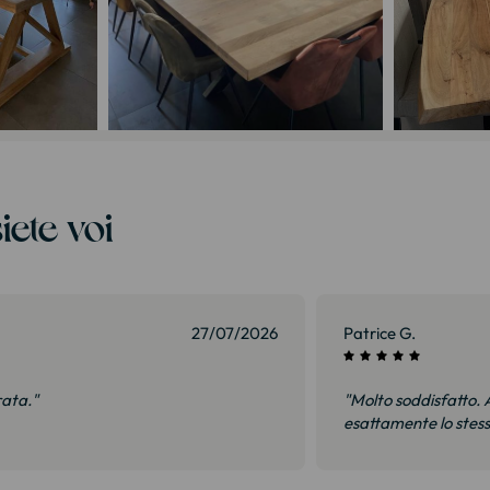
iete voi
27/07/2026
Patrice G.
rata."
"Molto soddisfatto. A
esattamente lo stes