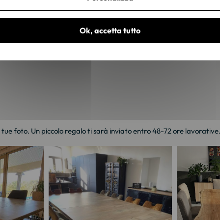
Ok, accetta tutto
e tue foto. Un piccolo regalo ti sarà inviato entro 48-72 ore lavorative