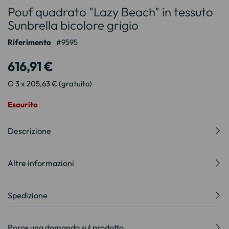
Pouf quadrato "Lazy Beach" in tessuto
all'inizio
della
Sunbrella bicolore grigio
galleria
Riferimento
9595
di
immagini
616,91 €
O 3 x 205,63 € (gratuito)
Esaurito
Descrizione
Altre informazioni
Spedizione
Porre una domanda sul prodotto