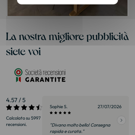
La nostra migliore pubblicità
siete voi
4.57 / 5
27/07/2026
Sophie S.
27/07/2026
Calcolato su 5997
recensioni.
onsegna
"Divano molto bello! Consegna
qualità, siamo
rapida e curata."