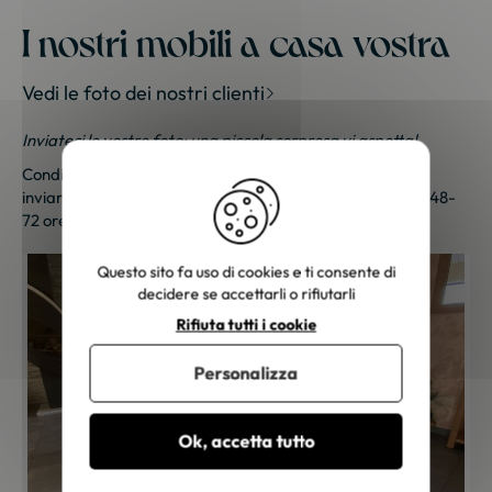
I nostri mobili a casa vostra
Vedi le foto dei nostri clienti
Inviateci le vostre foto; una piccola sorpresa vi aspetta!
Condividi le tue foto e ricevi una sorpresa!
Clicca qui
per
inviarci le tue foto. Un piccolo regalo ti sarà inviato entro 48-
72 ore lavorative. Grazie per la tua fedeltà!
Questo sito fa uso di cookies e ti consente di
decidere se accettarli o rifiutarli
Rifiuta tutti i cookie
Personalizza
Ok, accetta tutto