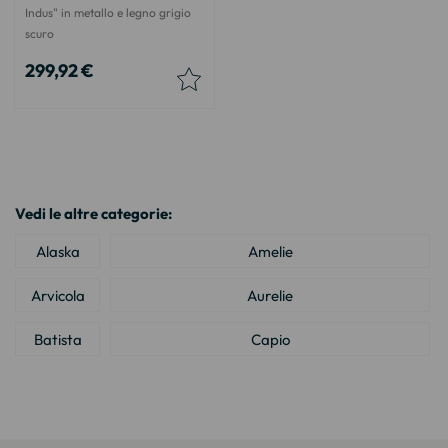
Indus" in metallo e legno grigio
scuro
299,92 €
Vedi le altre categorie:
Alaska
Amelie
Arvicola
Aurelie
Batista
Capio
Cleo
Colisée
Cuoco
Goteborg