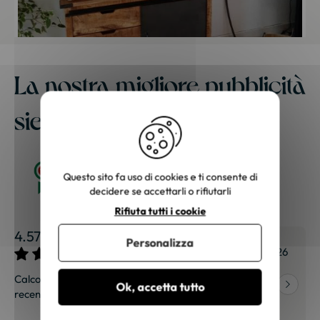
La nostra migliore pubblicità
siete voi
Questo sito fa uso di cookies e ti consente di
decidere se accettarli o rifiutarli
Rifiuta tutti i cookie
4.57 / 5
Personalizza
27/07/2026
Sophie S.
27/07/2026
Calcolato su 5997
Ok, accetta tutto
recensioni.
consegna
"Divano molto bello! Consegna
 qualità, siamo
rapida e curata."