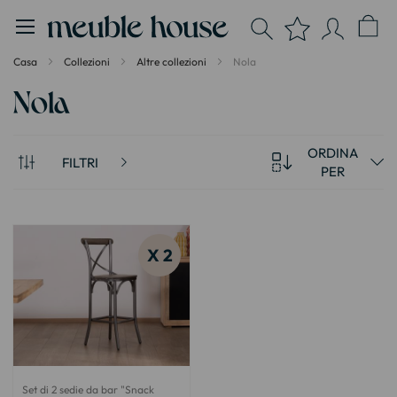
Pannello di gestione dei cookies
Casa
Collezioni
Altre collezioni
Nola
Nola
ORDINA
FILTRI
PER
X 2
Set di 2 sedie da bar "Snack