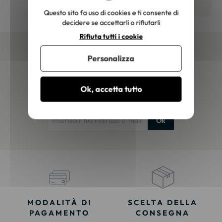
on delusi.
Questo sito fa uso di cookies e ti consente di
itazione."
decidere se accettarli o rifiutarli
Rifiuta tutti i cookie
Personalizza
Newsletter
Ok, accetta tutto
Iscriviti e ricevi tutte le nostre grandi offerte!
Ok
MODALITÀ DI
SCELTA DELLA
PAGAMENTO
CONSEGNA