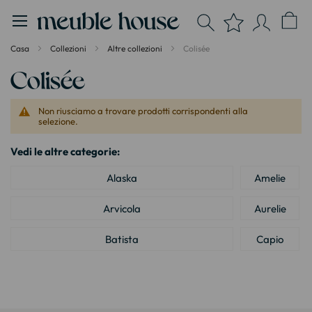
Pannello di gestione dei cookies
Casa
Collezioni
Altre collezioni
Colisée
Colisée
Non riusciamo a trovare prodotti corrispondenti alla
selezione.
Vedi le altre categorie:
Alaska
Amelie
Arvicola
Aurelie
Batista
Capio
Cleo
Cuoco
Goteborg
Industria