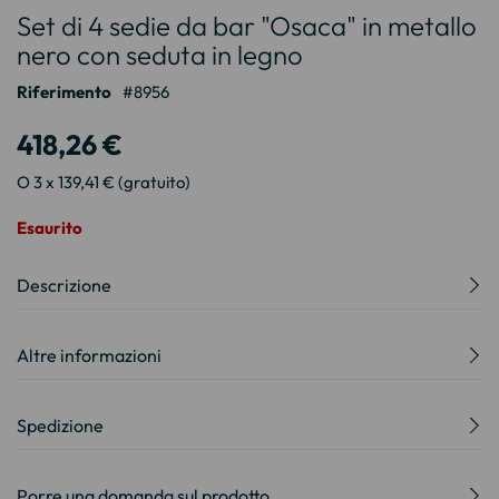
Set di 4 sedie da bar "Osaca" in metallo
all'inizio
della
nero con seduta in legno
galleria
Riferimento
8956
di
immagini
418,26 €
O 3 x 139,41 € (gratuito)
Esaurito
Descrizione
Altre informazioni
Spedizione
Porre una domanda sul prodotto