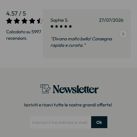
4.57 / 5
27/07/2026
Sophie S.
27/07/2026
Calcolato su 5997
recensioni.
onsegna
"Divano molto bello! Consegna
qualità, siamo
rapida e curata."
on delusi.
itazione."
Newsletter
Iscriviti e ricevi tutte le nostre grandi offerte!
Ok