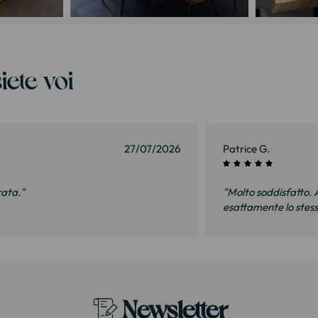
iete voi
27/07/2026
Patrice G.
rata."
"Molto soddisfatto. A
esattamente lo stes
Newsletter