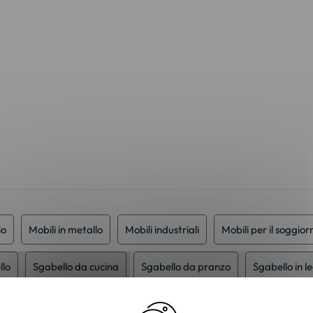
io
Mobili in metallo
Mobili industriali
Mobili per il soggior
llo
Sgabello da cucina
Sgabello da pranzo
Sgabello in l