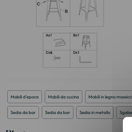
Vai
all'inizio
della
galleria
Mobili d'epoca
Mobili da cucina
Mobili in legno massicc
di
immagini
Sedia da bar
Sedia da bar
Sedia in metallo
Sgabe