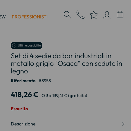
EW
PROFESSIONISTI
Ultima possibilità
Set di 4 sedie da bar industriali in
metallo grigio "Osaca" con sedute in
legno
Riferimento
8958
418,26 €
O 3 x 139,41 € (gratuito)
Esaurito
Descrizione