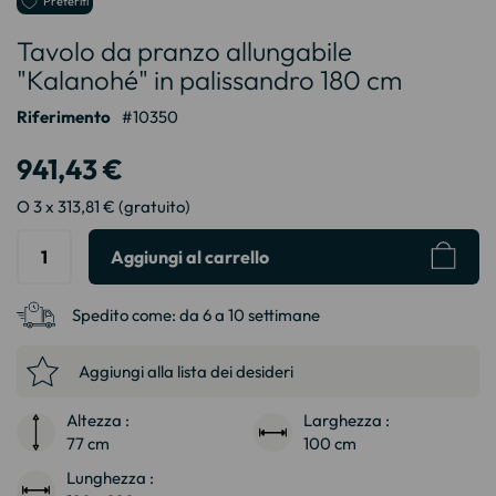
Preferiti
all'inizio
Tavolo da pranzo allungabile
della
galleria
"Kalanohé" in palissandro 180 cm
di
immagini
Riferimento
10350
941,43 €
O 3 x 313,81 € (gratuito)
Aggiungi al carrello
Spedito come:
da 6 a 10 settimane
Aggiungi alla lista dei desideri
Altezza :
Larghezza :
77 cm
100 cm
Lunghezza :