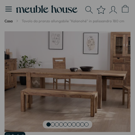
Pannello di gestione dei cookies
Casa
Tavolo da pranzo allungabile "Kalanohé" in palissandro 180 cm
Vai
alla
fine
della
galleria
di
immagini
Vai