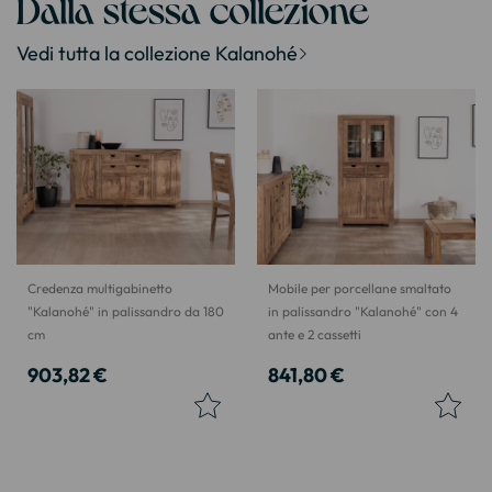
Dalla stessa collezione
Vedi tutta la collezione Kalanohé
Credenza multigabinetto
Mobile per porcellane smaltato
"Kalanohé" in palissandro da 180
in palissandro "Kalanohé" con 4
cm
ante e 2 cassetti
903,82 €
841,80 €