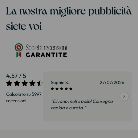
La nostra migliore pubblicità
siete voi
4.57 / 5
27/07/2026
Sophie S.
27/07/2026
Calcolato su 5997
recensioni.
onsegna
"Divano molto bello! Consegna
qualità, siamo
rapida e curata."
on delusi.
itazione."