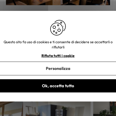
Come arreda la sua sala da pranzo?
Questo sito fa uso di cookies e ti consente di decidere se accettarli o
rifiutarli
Rifiuta tutti i cookie
Personalizza
Ok, accetta tutto
e tue foto. Un piccolo regalo ti sarà inviato entro 48-72 ore lavorative