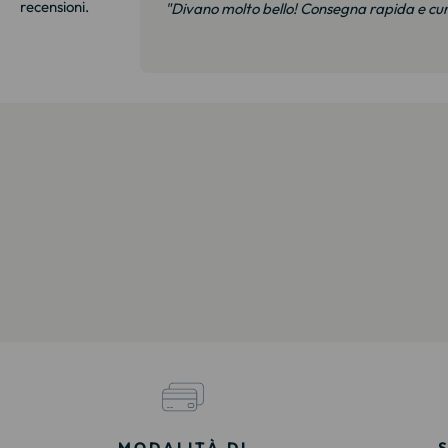
recensioni.
i e soprattutto
"Divano molto bello! Consegna rapida e cu
MODALITÀ DI