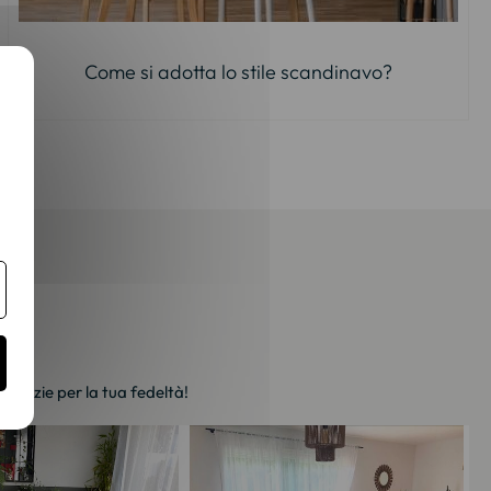
Come si adotta lo stile scandinavo?
. Grazie per la tua fedeltà!