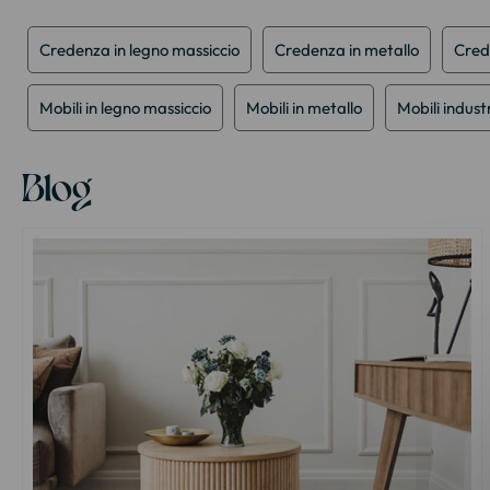
della
galleria
Credenza in legno massiccio
Credenza in metallo
Cred
di
immagini
Mobili in legno massiccio
Mobili in metallo
Mobili industr
Blog