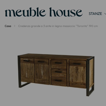
Pannello di gestione dei cookies
STANZE
Casa
Credenza grande a 3 ante in legno massiccio "Toronto" 190 cm
Vai
alla
fine
della
galleria
di
immagini