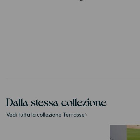
Vai
all'inizio
della
galleria
di
immagini
Dalla stessa collezione
Vedi tutta la collezione Terrasse