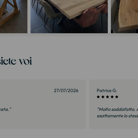
iete voi
27/07/2026
Patrice G.
rata."
"Molto soddisfatto. A
esattamente lo stes