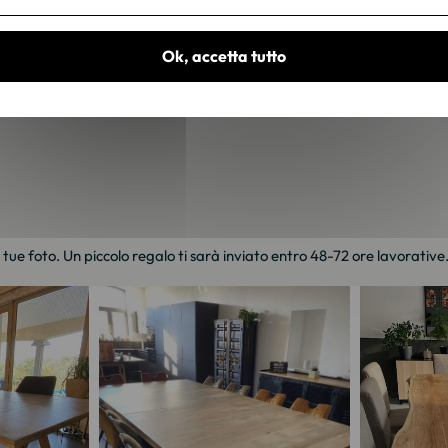
Ok, accetta tutto
e tue foto. Un piccolo regalo ti sarà inviato entro 48-72 ore lavorative