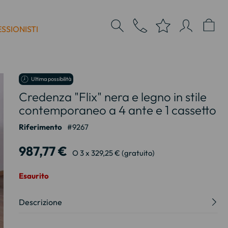
SSIONISTI
Ultima possibilità
Credenza "Flix" nera e legno in stile
contemporaneo a 4 ante e 1 cassetto
Riferimento
9267
987,77 €
O 3 x 329,25 € (gratuito)
Esaurito
Descrizione