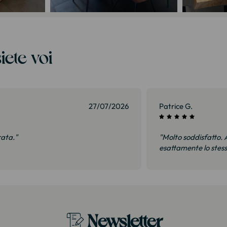
iete voi
27/07/2026
Patrice G.
rata."
"Molto soddisfatto. A
esattamente lo stes
Newsletter