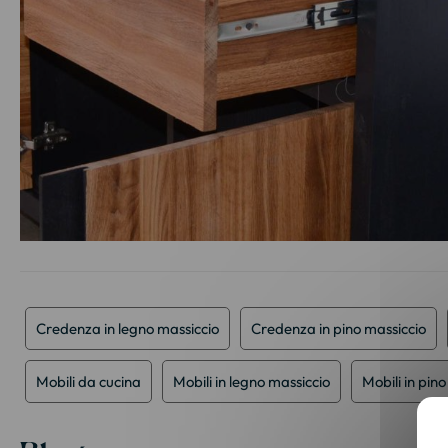
Vai
all'inizio
della
galleria
Credenza in legno massiccio
Credenza in pino massiccio
di
immagini
Mobili da cucina
Mobili in legno massiccio
Mobili in pin