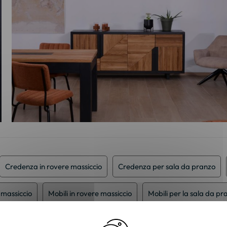
Credenza in rovere massiccio
Credenza per sala da pranzo
o massiccio
Mobili in rovere massiccio
Mobili per la sala da pr