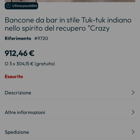
Vai
Ultima possibilità
all'inizio
Bancone da bar in stile Tuk-tuk indiano
della
galleria
nello spirito del recupero "Crazy
di
immagini
Riferimento
9720
912,46 €
O 3 x 304,15 € (gratuito)
Esaurito
Descrizione
Altre informazioni
Spedizione