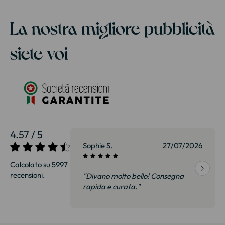
La nostra migliore pubblicità
siete voi
4.57 / 5
27/07/2026
Sophie S.
27/07/2026
Calcolato su 5997
recensioni.
onsegna
"Divano molto bello! Consegna
qualità, siamo
rapida e curata."
on delusi.
itazione."