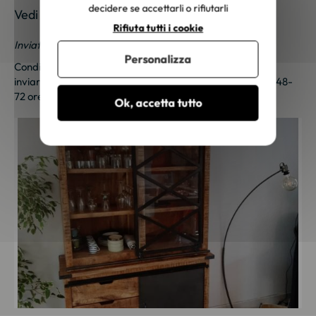
decidere se accettarli o rifiutarli
Vedi le foto dei nostri clienti
Rifiuta tutti i cookie
Inviateci le vostre foto; una piccola sorpresa vi aspetta!
Personalizza
Condividi le tue foto e ricevi una sorpresa!
Clicca qui
per
inviarci le tue foto. Un piccolo regalo ti sarà inviato entro 48-
72 ore lavorative. Grazie per la tua fedeltà!
Ok, accetta tutto