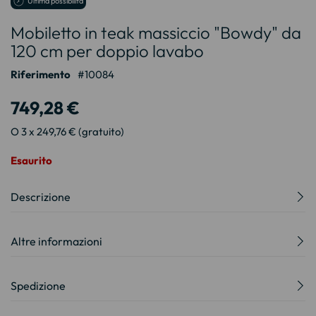
Ultima possibilità
all'inizio
Mobiletto in teak massiccio "Bowdy" da
della
galleria
120 cm per doppio lavabo
di
immagini
Riferimento
10084
749,28 €
O 3 x 249,76 € (gratuito)
Esaurito
Descrizione
Altre informazioni
Spedizione