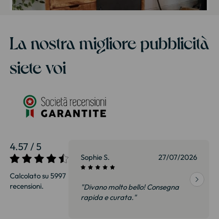
La nostra migliore pubblicità
siete voi
4.57 / 5
27/07/2026
Sophie S.
27/07/2026
Calcolato su 5997
recensioni.
onsegna
"Divano molto bello! Consegna
qualità, siamo
rapida e curata."
on delusi.
itazione."