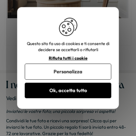
Mobili in legno: come scegliere il colore
giusto?
Questo sito fa uso di cookies e ti consente di
decidere se accettarli o rifiutarli
Rifiuta tutti i cookie
Personalizza
I nostri mobili a casa vostra
Ok, accetta tutto
Vedi le foto dei nostri clienti
Inviateci le vostre foto; una piccola sorpresa vi aspetta!
Condividi le tue foto e ricevi una sorpresa!
Clicca qui
per
inviarci le tue foto. Un piccolo regalo ti sarà inviato entro 48-
72 ore lavorative. Grazie per la tua fedeltà!