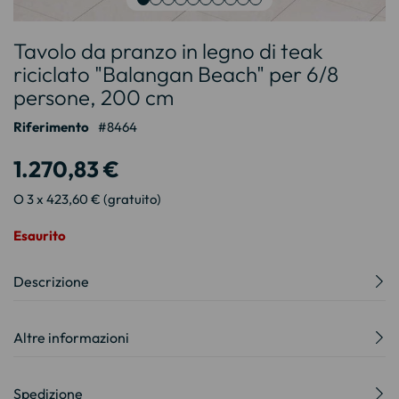
Vai
Tavolo da pranzo in legno di teak
all'inizio
della
riciclato "Balangan Beach" per 6/8
galleria
persone, 200 cm
di
immagini
Riferimento
8464
1.270,83 €
O 3 x 423,60 € (gratuito)
Esaurito
Descrizione
Altre informazioni
Spedizione