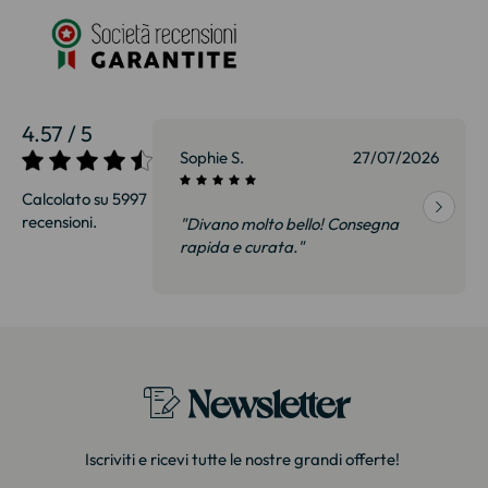
4.57 / 5
27/07/2026
Sophie S.
27/07/2026
Calcolato su 5997
recensioni.
onsegna
"Divano molto bello! Consegna
qualità, siamo
rapida e curata."
on delusi.
itazione."
Newsletter
Iscriviti e ricevi tutte le nostre grandi offerte!