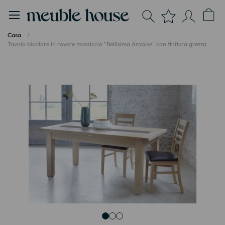
Pannello di gestione dei cookies
Casa
Tavolo bicolore in rovere massiccio "Bellisima Ardoise" con finitura grezza
Vai
alla
fine
della
galleria
di
immagini