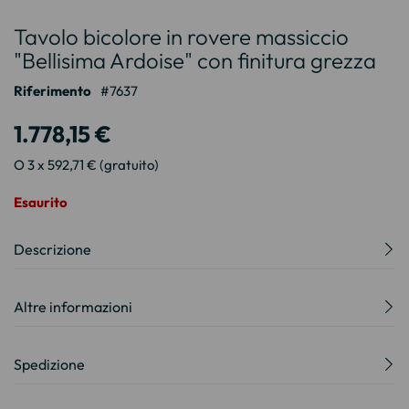
Vai
Tavolo bicolore in rovere massiccio
all'inizio
della
"Bellisima Ardoise" con finitura grezza
galleria
Riferimento
7637
di
immagini
1.778,15 €
O 3 x 592,71 € (gratuito)
Esaurito
Descrizione
Altre informazioni
Spedizione