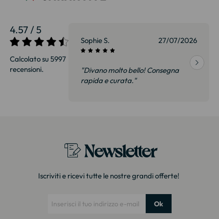
4.57 / 5
27/07/2026
Sophie S.
27/07/2026
Calcolato su 5997
recensioni.
onsegna
"Divano molto bello! Consegna
qualità, siamo
rapida e curata."
on delusi.
itazione."
Newsletter
Iscriviti e ricevi tutte le nostre grandi offerte!
Ok