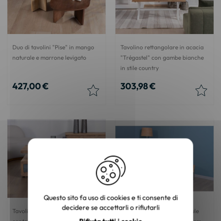
Duo di tavolini "Pise" in mango
Tavolino rettangolare in acacia
naturale e marrone levigato
"Trégastel" con gambe bianche
in stile country
427,00 €
303,98 €
Questo sito fa uso di cookies e ti consente di
decidere se accettarli o rifiutarli
Tavolino rettangolare
Tavolino rettangolare a baule