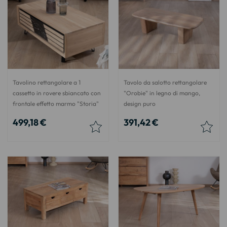
Tavolino rettangolare a 1
Tavolo da salotto rettangolare
cassetto in rovere sbiancato con
"Orobie" in legno di mango,
frontale effetto marmo "Storia"
design puro
499,18 €
391,42 €