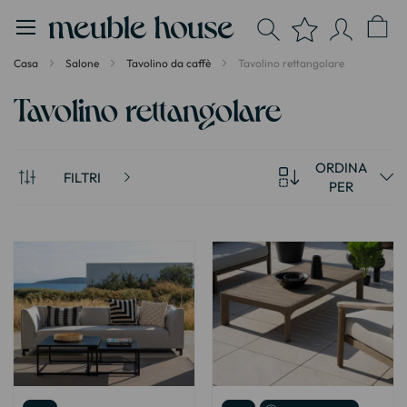
Pannello di gestione dei cookies
Casa
Salone
Tavolino da caffè
Tavolino rettangolare
Tavolino rettangolare
ORDINA
FILTRI
PER