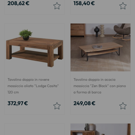
208,62 €
158,40 €
Tavolino doppio in rovere
Tavolino doppio in acacia
massiccio oliato "Lodge Casita"
massiccia "Zen Black" con piano
120 cm
a forma di barca
372,97 €
249,08 €