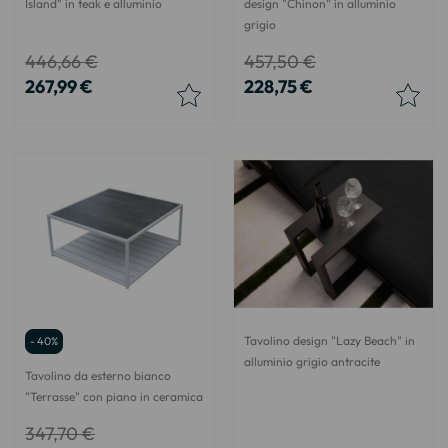
Island" in teak e alluminio
design "Chinon" in alluminio
grigio
446,66 €
457,50 €
267,99 €
228,75 €
Tavolino design "Lazy Beach" in
- 40%
alluminio grigio antracite
Tavolino da esterno bianco
"Terrasse" con piano in ceramica
347,70 €