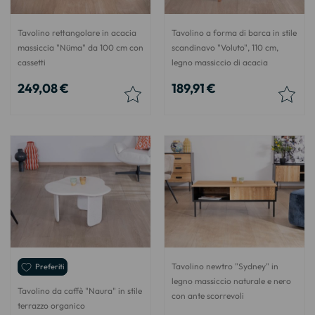
Tavolino rettangolare in acacia
Tavolino a forma di barca in stile
massiccia "Nüma" da 100 cm con
scandinavo "Voluto", 110 cm,
cassetti
legno massiccio di acacia
249,08 €
189,91 €
Tavolino newtro "Sydney" in
Preferiti
legno massiccio naturale e nero
Tavolino da caffè "Naura" in stile
con ante scorrevoli
terrazzo organico