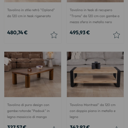
Tavolino in stile retrò "Opland"
Tavolino in teak di recupero
da 120 cm in teak rigenerato
"Troms" da 120 cm con gambe a
mezza sfera in metallo nero
480,74 €
495,93 €
Tavolino di puro design con
Tavolino Montreal" da 120 cm
gambe rotonde "Padouk" in
con doppio piano in metallo e
legno massiccio di mango
legno
327,57 €
342,92 €