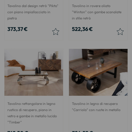
Tavolino dal design retrò "Pikto"
Tavolino in rovere oliato
con piano impiallacciato in
"Winton" con gambe scanalate
pietra
in stile retrò
373,37 €
522,36 €
Tavolino rettangolare in legno
Tavolino in legno di recupero
rustico di recupero, piano in
"Carriola" con ruote in metallo
vetro e gambe in metallo lucido
"Timber"