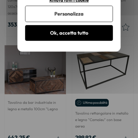
Rifiuta tutti i cookie
contemporaneo "Paguera"
"Zen" in metallo e legno 117 cm
120x70cm in legno massiccio di
Personalizza
acacia
353,80 €
289,75 €
Ok, accetta tutto
Tavolino da bar industriale in
Ultima possibilità
legno e metallo 100cm "Legno
Tavolino rettangolare in metallo
e legno "Camaïeu" con base
aerea
442,25 €
299,92 €