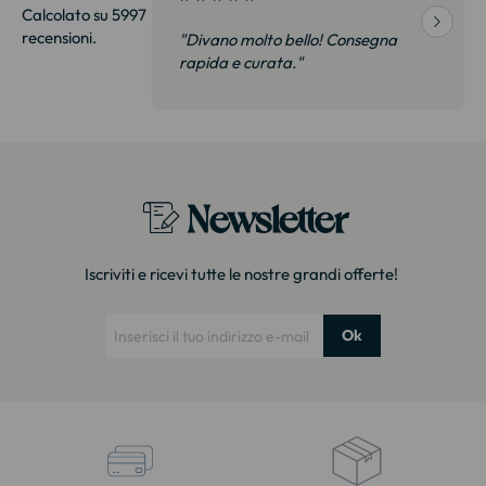
Calcolato su 5997
recensioni.
! Consegna
"Molto soddisfatto. Abbiamo visto
questa libreria in negozio a 35% in
più. È esattamente lo stesso
modello. Imballaggio molto curato
Grazie!"
Newsletter
Iscriviti e ricevi tutte le nostre grandi offerte!
Ok