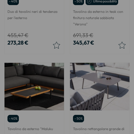
- 40%
- 50%
Ultima possibilità
Duo di tavolini neri di tendenza
Tavolino da esterno in teak con
per l'esterno
finitura naturale sabbiata
"Verona"
455,47 €
691,33 €
273,28 €
345,67 €
- 40%
- 50%
Tavolino da esterno "Maluku
Tavolino rettangolare grande di