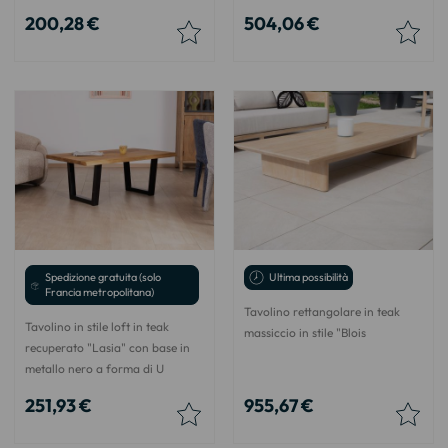
200,28 €
504,06 €
Spedizione gratuita (solo
Ultima possibilità
Francia metropolitana)
Tavolino rettangolare in teak
Tavolino in stile loft in teak
massiccio in stile "Blois
recuperato "Lasia" con base in
metallo nero a forma di U
251,93 €
955,67 €