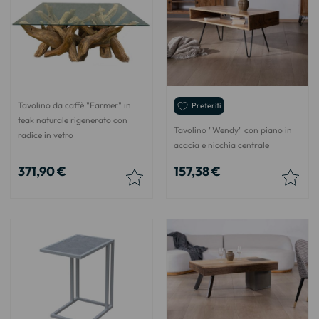
Tavolino da caffè "Farmer" in
Preferiti
teak naturale rigenerato con
Tavolino "Wendy" con piano in
radice in vetro
acacia e nicchia centrale
371,90 €
157,38 €