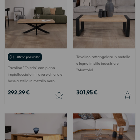
Tavolino rettangolare in metallo
Ultima possibilità
e legno in stile industriale
Tavolino "Toledo" con piano
"Montréal
impiallacciato in rovere chiaro e
base a stella in metallo nero
292,29 €
301,95 €