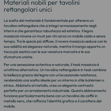
Materiali nobili per tavolini
rettangolari unici
La scelta del materiale è fondamentale per ottenere un
tavolino rettangolare che si integri armoniosamente negli
interni e che garantisca robustezza ed estetica. Il legno
massiccio rimane un must per chi cerca un mobile caldo e senza
tempo. Tra le specie più diffuse, il rovere massiccio seduce con la
sua solidità ed eleganza naturale, mentre il mango apporta un
tocco più esotico con le sue venature marcate e le sue
sfumature uniche.
Per una sensazione autentica e naturale, il teak massiccio è
un'ottima alternativa. Un
tavolino rettangolare in teak
combina
la bellezza grezza del legno con un'eccezionale resistenza,
rendendolo una scelta ideale per un interno in stile bohémien o
etnico. Abbinato al metallo, crea un elegante contrasto
perfetto per un arredamento industriale. Questo abbinamento
funziona particolarmente bene con un
tavolino da caffè in
metallo nero
, che rafforza l'identità grafica e il carattere del
mobile.