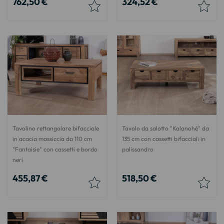
762,50 €
324,52 €
Tavolino rettangolare bifacciale
Tavolo da salotto "Kalanohé" da
in acacia massiccia da 110 cm
135 cm con cassetti bifacciali in
"Fantaisie" con cassetti e bordo
palissandro
neri
455,87 €
518,50 €