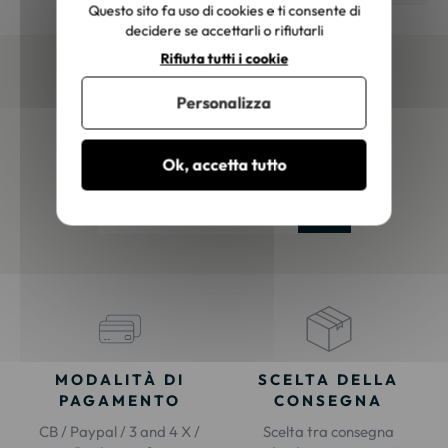
itazione."
Questo sito fa uso di cookies e ti consente di
decidere se accettarli o rifiutarli
Rifiuta tutti i cookie
Newsletter
Personalizza
Iscriviti e ricevi tutte le nostre grandi offerte!
Ok, accetta tutto
Ok
MODALITÀ DI
SCELTA DELLA
PAGAMENTO
CONSEGNA
CB / Paypal / 3 and 4 X /
Scelta tra consegna