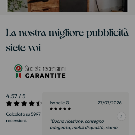
La nostra migliore pubblicità
siete voi
4.57 / 5
27/07/2026
Sophie S.
27/07/2026
Calcolato su 5997
recensioni.
onsegna
"Divano molto bello! Consegna
qualità, siamo
rapida e curata."
on delusi.