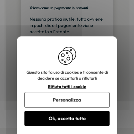
Veloce come un pagamento in contanti
Nessuna pratica inutile, tutto avviene
in pochi clic e il pagamento viene
accettato all'istante.
Totalmente sicuro
I vostri dati sono criptati e trattati in
conformità al RGPD. I vostri
pagamenti sono protetti dal
Questo sito fa uso di cookies e ti consente di
protocollo 3D-Secure.
decidere se accettarli o rifiutarli
Rifiuta tutti i cookie
Personalizza
Ok, accetta tutto