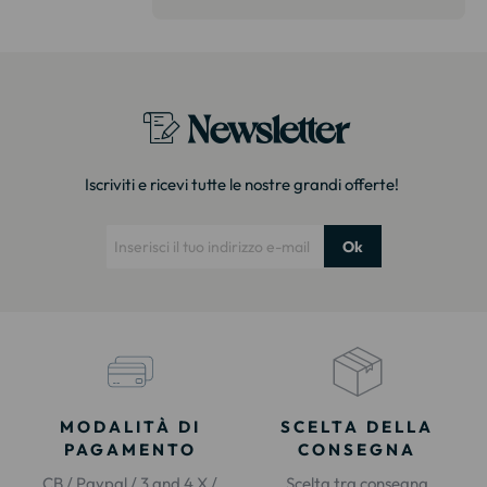
itazione."
Newsletter
Iscriviti e ricevi tutte le nostre grandi offerte!
Ok
MODALITÀ DI
SCELTA DELLA
PAGAMENTO
CONSEGNA
CB / Paypal / 3 and 4 X /
Scelta tra consegna