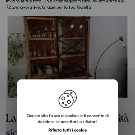
inviarci le tue foto. Un piccolo regalo ti sarà inviato entro 48-
72 ore lavorative. Grazie per la tua fedeltà!
La nostra migliore pubblicità
Questo sito fa uso di cookies e ti consente di
decidere se accettarli o rifiutarli
siete voi
Rifiuta tutti i cookie