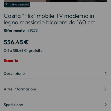
Vai
Ultima possibilità
all'inizio
Casita "Flix" mobile TV moderno in
della
galleria
legno massiccio bicolore da 160 cm
di
immagini
Riferimento
9273
556,45 €
O 3 x 185,48 € (gratuito)
Esaurito
Descrizione
Altre informazioni
Spedizione