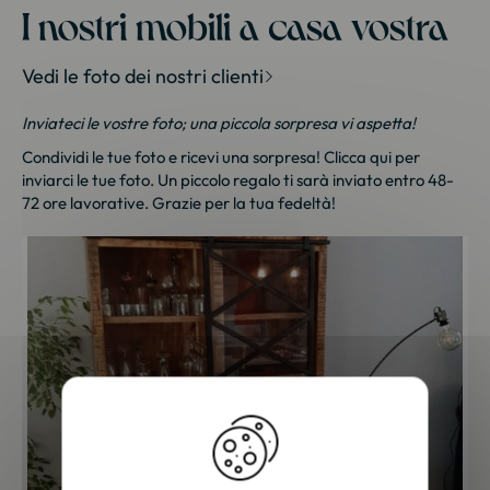
I nostri mobili a casa vostra
Vedi le foto dei nostri clienti
Inviateci le vostre foto; una piccola sorpresa vi aspetta!
Condividi le tue foto e ricevi una sorpresa!
Clicca qui
per
inviarci le tue foto. Un piccolo regalo ti sarà inviato entro 48-
72 ore lavorative. Grazie per la tua fedeltà!