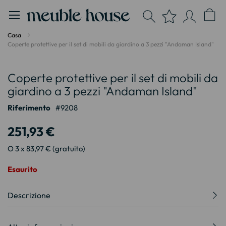
Pannello di gestione dei cookies
Casa
Coperte protettive per il set di mobili da giardino a 3 pezzi "Andaman Island"
Vai
Vai
Coperte protettive per il set di mobili da
alla
all'inizio
fine
della
giardino a 3 pezzi "Andaman Island"
della
galleria
Riferimento
9208
galleria
di
di
immagini
251,93 €
immagini
O 3 x 83,97 € (gratuito)
Esaurito
Descrizione