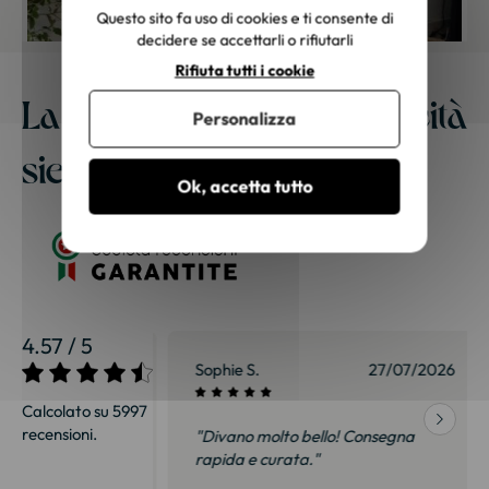
Questo sito fa uso di cookies e ti consente di
decidere se accettarli o rifiutarli
Rifiuta tutti i cookie
La nostra migliore pubblicità
Personalizza
siete voi
Ok, accetta tutto
4.57 / 5
27/07/2026
Sophie S.
27/07/2026
Calcolato su 5997
recensioni.
onsegna
"Divano molto bello! Consegna
qualità, siamo
rapida e curata."
on delusi.