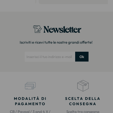
itazione."
Newsletter
Iscriviti e ricevi tutte le nostre grandi offerte!
Ok
MODALITÀ DI
SCELTA DELLA
PAGAMENTO
CONSEGNA
CB / Paypal / 3 and 4 X /
Scelta tra consegna