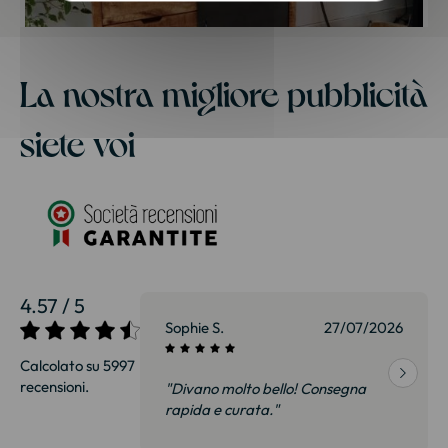
La nostra migliore pubblicità
siete voi
4.57 / 5
27/07/2026
Sophie S.
27/07/2026
Calcolato su 5997
recensioni.
onsegna
"Divano molto bello! Consegna
qualità, siamo
rapida e curata."
on delusi.