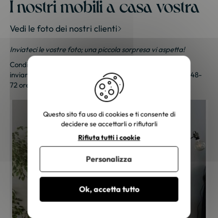
I nostri mobili a casa vostra
Vedi le foto dei nostri clienti
Inviateci le vostre foto; una piccola sorpresa vi aspetta!
Condividi le tue foto e ricevi una sorpresa!
Clicca qui
per
inviarci le tue foto. Un piccolo regalo ti sarà inviato entro 48-
72 ore lavorative. Grazie per la tua fedeltà!
Questo sito fa uso di cookies e ti consente di
decidere se accettarli o rifiutarli
Rifiuta tutti i cookie
Personalizza
Ok, accetta tutto