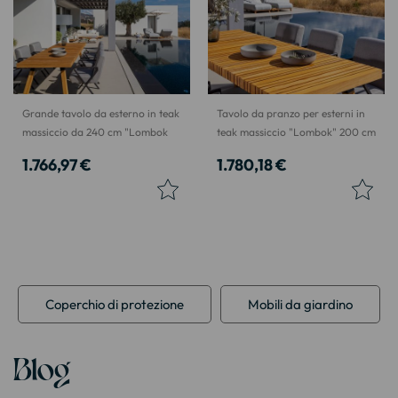
Grande tavolo da esterno in teak
Tavolo da pranzo per esterni in
massiccio da 240 cm "Lombok
teak massiccio "Lombok" 200 cm
1.766,97 €
1.780,18 €
Coperchio di protezione
Mobili da giardino
Blog