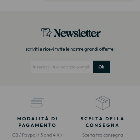
itazione."
Newsletter
Iscriviti e ricevi tutte le nostre grandi offerte!
Ok
MODALITÀ DI
SCELTA DELLA
PAGAMENTO
CONSEGNA
CB / Paypal / 3 and 4 X /
Scelta tra consegna