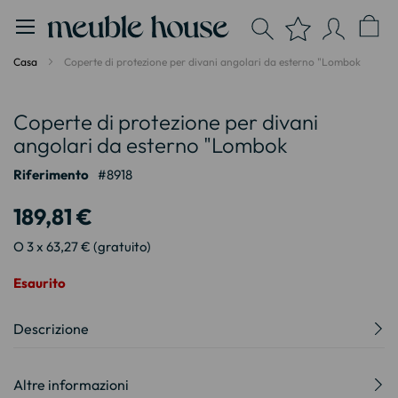
Pannello di gestione dei cookies
Casa
Coperte di protezione per divani angolari da esterno "Lombok
Vai
Vai
Coperte di protezione per divani
alla
all'inizio
fine
della
angolari da esterno "Lombok
della
galleria
Riferimento
8918
galleria
di
di
immagini
189,81 €
immagini
O 3 x 63,27 € (gratuito)
Esaurito
Descrizione
Altre informazioni