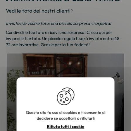
Vedi le foto dei nostri clienti
Inviateci le vostre foto; una piccola sorpresa vi aspetta!
Condividi le tue foto e ricevi una sorpresa!
Clicca qui
per
inviarci le tue foto. Un piccolo regalo ti sarà inviato entro 48-
72 ore lavorative. Grazie per la tua fedeltà!
Questo sito fa uso di cookies e ti consente di
decidere se accettarli o rifiutarli
Rifiuta tutti i cookie