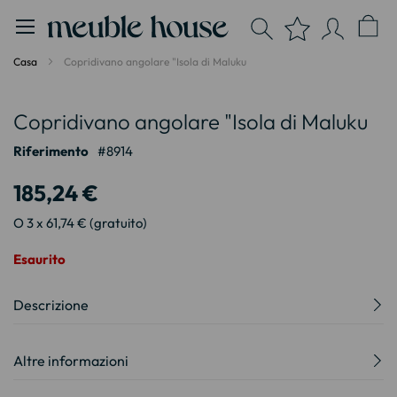
Pannello di gestione dei cookies
Casa
Copridivano angolare "Isola di Maluku
Vai
Vai
Copridivano angolare "Isola di Maluku
alla
all'inizio
fine
della
Riferimento
8914
della
galleria
galleria
di
185,24 €
di
immagini
immagini
O 3 x 61,74 € (gratuito)
Esaurito
Descrizione
Altre informazioni