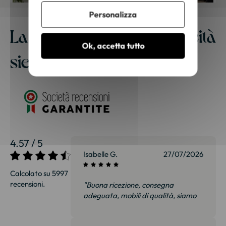
Personalizza
La nostra migliore pubblicità
Ok, accetta tutto
siete voi
4.57 / 5
Isabelle G.
27/07/2026
Calcolato su 5997
recensioni.
"Buona ricezione, consegna
adeguata, mobili di qualità, siamo
felici e soprattutto non delusi.
Consiglierò senza esitazione."