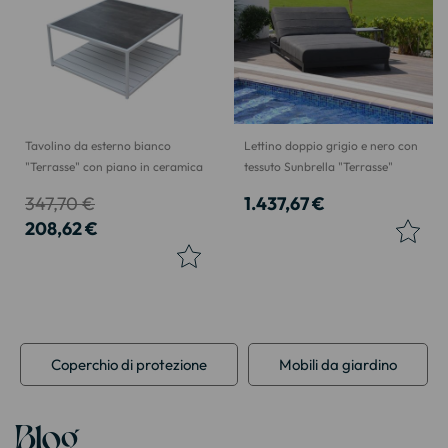
Tavolino da esterno bianco
Lettino doppio grigio e nero con
"Terrasse" con piano in ceramica
tessuto Sunbrella "Terrasse"
347,70 €
1.437,67 €
208,62 €
Coperchio di protezione
Mobili da giardino
Blog