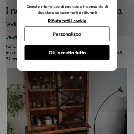
I nostri mobili a casa vostra
Questo sito fa uso di cookies e ti consente di
decidere se accettarli o rifiutarli
Rifiuta tutti i cookie
Vedi le foto dei nostri clienti
Personalizza
Inviateci le vostre foto; una piccola sorpresa vi aspetta!
Condividi le tue foto e ricevi una sorpresa!
Clicca qui
per
Ok, accetta tutto
inviarci le tue foto. Un piccolo regalo ti sarà inviato entro 48-
72 ore lavorative. Grazie per la tua fedeltà!