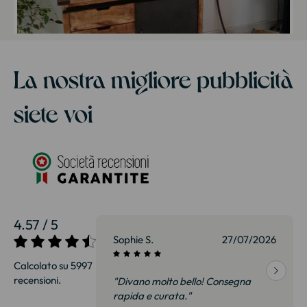
La nostra migliore pubblicità
siete voi
4.57 / 5
27/07/2026
Sophie S.
27/07/2026
Calcolato su 5997
recensioni.
onsegna
"Divano molto bello! Consegna
qualità, siamo
rapida e curata."