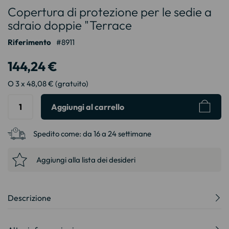
Copertura di protezione per le sedie a
all'inizio
della
sdraio doppie "Terrace
galleria
Riferimento
8911
di
immagini
144,24 €
O 3 x 48,08 € (gratuito)
Aggiungi al carrello
Spedito come:
da 16 a 24 settimane
Aggiungi alla lista dei desideri
Descrizione