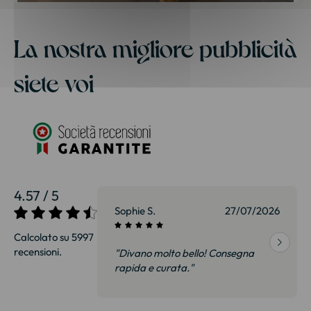
La nostra migliore pubblicità
siete voi
4.57 / 5
27/07/2026
Sophie S.
27/07/2026
Calcolato su 5997
recensioni.
onsegna
"Divano molto bello! Consegna
qualità, siamo
rapida e curata."
on delusi.
itazione."