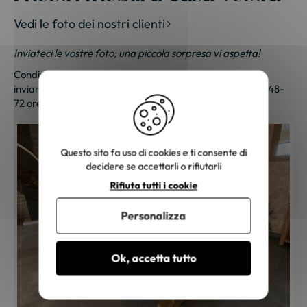
Vedi le foto dei nostri clienti
Inviateci le vostre foto; una piccola sorpresa vi aspetta!
Condividi le tue foto e ricevi una sorpresa!
Clicca qui
per
inviarci le tue foto. Un piccolo regalo ti sarà inviato entro 48-
72 ore lavorative. Grazie per la tua fedeltà!
Questo sito fa uso di cookies e ti consente di
decidere se accettarli o rifiutarli
Rifiuta tutti i cookie
Personalizza
Ok, accetta tutto