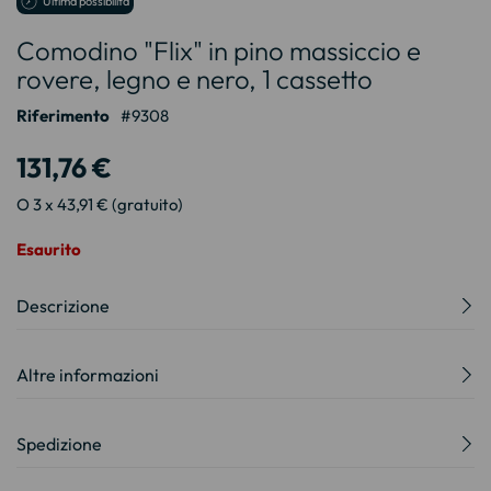
Ultima possibilità
all'inizio
Comodino "Flix" in pino massiccio e
della
galleria
rovere, legno e nero, 1 cassetto
di
immagini
Riferimento
9308
131,76 €
O 3 x 43,91 € (gratuito)
Esaurito
Descrizione
Altre informazioni
Spedizione