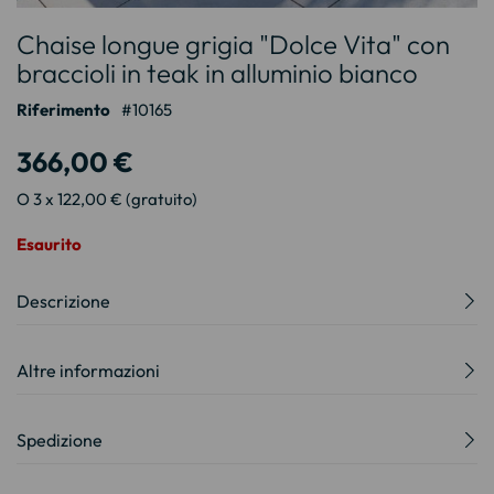
Vai
Chaise longue grigia "Dolce Vita" con
all'inizio
della
braccioli in teak in alluminio bianco
galleria
Riferimento
10165
di
immagini
366,00 €
O 3 x 122,00 € (gratuito)
Esaurito
Descrizione
Altre informazioni
Spedizione