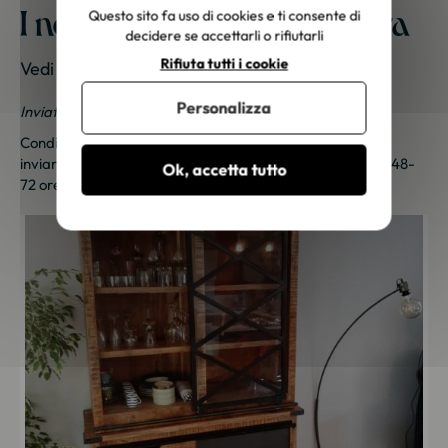
I nostri mobili a casa vostra
Questo sito fa uso di cookies e ti consente di
decidere se accettarli o rifiutarli
Rifiuta tutti i cookie
Vedi le foto dei nostri clienti
Personalizza
Inviateci le vostre foto; una piccola sorpresa vi aspetta!
Condividi le tue foto e ricevi una sorpresa!
Clicca qui
per
inviarci le tue foto. Un piccolo regalo ti sarà inviato entro 48-
Ok, accetta tutto
72 ore lavorative. Grazie per la tua fedeltà!