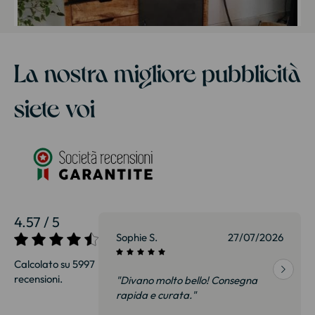
La nostra migliore pubblicità
siete voi
4.57 / 5
27/07/2026
Sophie S.
27/07/2026
Calcolato su 5997
recensioni.
onsegna
"Divano molto bello! Consegna
qualità, siamo
rapida e curata."
on delusi.