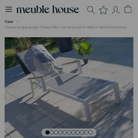
Pannello di gestione dei cookies
Casa
Chaise longue grigia "Dolce Vita" con braccioli in teak in alluminio bianco
Vai
alla
fine
della
galleria
di
immagini