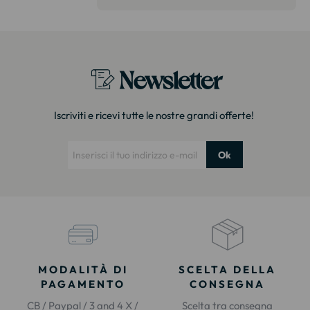
itazione."
Newsletter
Iscriviti e ricevi tutte le nostre grandi offerte!
Ok
MODALITÀ DI
SCELTA DELLA
PAGAMENTO
CONSEGNA
CB / Paypal / 3 and 4 X /
Scelta tra consegna