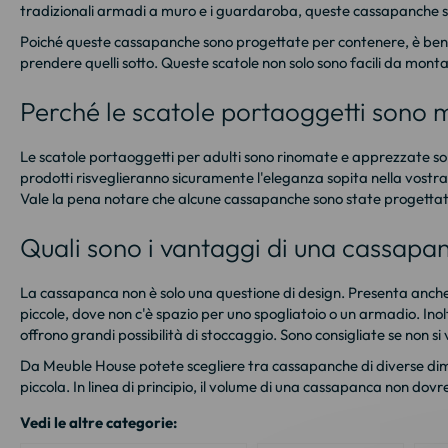
tradizionali armadi a muro e i guardaroba, queste cassapanche so
Poiché queste cassapanche sono progettate per contenere, è bene s
prendere quelli sotto. Queste scatole non solo sono facili da mon
Perché le scatole portaoggetti sono m
Le scatole portaoggetti per adulti sono rinomate e apprezzate sopra
prodotti risveglieranno sicuramente l'eleganza sopita nella vost
Vale la pena notare che alcune cassapanche sono state progettate 
Quali sono i vantaggi di una cassapan
La cassapanca non è solo una questione di design. Presenta anche a
piccole, dove non c'è spazio per uno spogliatoio o un armadio. Ino
offrono grandi possibilità di stoccaggio. Sono consigliate se non si
Da Meuble House potete scegliere tra cassapanche di diverse dime
piccola. In linea di principio, il volume di una cassapanca non do
Vedi le altre categorie: