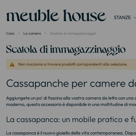
Pannello di gestione dei cookies
STANZE
Casa
La camera
Scatola di immagazzinaggio
Scatola di immagazzinaggio
Non riusciamo a trovare prodotti corrispondenti alla selezione.
Cassapanche per camere da 
Aggiungete un po' di fascino alla vostra camera da letto con una ca
moderno, questo accessorio è disponibile in una moltitudine di mod
La cassapanca: un mobile pratico e f
La cassapanca è il nuovo gioiello della vita contemporanea. Dispon