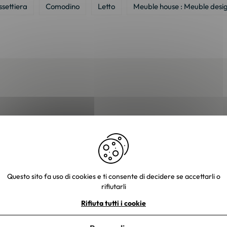
settiera
Comodino
Letto
Meuble house : Meuble desig
e tue foto. Un piccolo regalo ti sarà inviato entro 48-72 ore lavorative
Questo sito fa uso di cookies e ti consente di decidere se accettarli o
rifiutarli
Rifiuta tutti i cookie