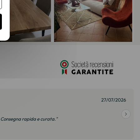
01/07/2026
bbiamo visto questa libreria in negozio a 35% in più. È
so modello. Imballaggio molto curato Grazie!"