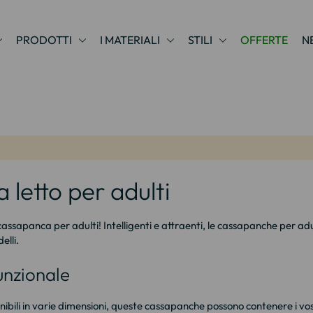
PRODOTTI
I MATERIALI
STILI
OFFERTE
N
letto per adulti
ssapanca per adulti! Intelligenti e attraenti, le cassapanche per adult
elli.
unzionale
ibili in varie dimensioni, queste cassapanche possono contenere i vos