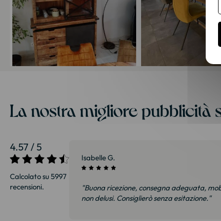
La nostra migliore pubblicità s
4.57 / 5
27/07/2026
Sophie S.
Calcolato su 5997
recensioni.
i e soprattutto
"Divano molto bello! Consegna rapida e cu