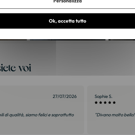
Personalizza
Ok, accetta tutto
iete voi
27/07/2026
Patrice G.
rata."
"Molto soddisfatto. A
esattamente lo stes