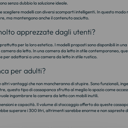
no senza dubbio la soluzione ideale.
cegliere modelli con diversi scomparti intelligenti. In questo modo 
tare, ma mantengono anche il contenuto asciutto.
olto apprezzate dagli utenti?
ttutto per la loro estetica. I modelli proposti sono disponibili in una
ra camera da letto. In una camera da letto in stile contemporaneo, q
per adattarsi a una camera da letto in stile rustico.
ca per adulti?
ltri vantaggi che non mancheranno di stupire. Sono funzionali, ingegn
ltre, questo tipo di cassapanca sfrutta al meglio lo spazio come acces
 vuole ingombrare la camera da letto con mobili inutili.
nsioni e capacità. Il volume di stoccaggio offerto da queste cassapa
vrebbe superare i 300 litri, altrimenti sarebbe enorme e non sapreste 