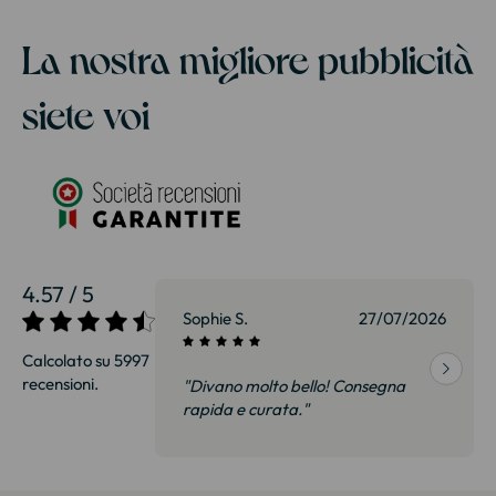
La nostra migliore pubblicità
siete voi
4.57 / 5
27/07/2026
Sophie S.
27/07/2026
Calcolato su 5997
recensioni.
onsegna
"Divano molto bello! Consegna
qualità, siamo
rapida e curata."
on delusi.
itazione."