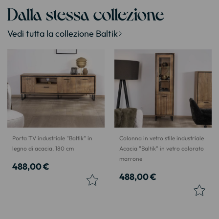
Dalla stessa collezione
Vedi tutta la collezione Baltik
Porta TV industriale "Baltik" in
Colonna in vetro stile industriale
legno di acacia, 180 cm
Acacia "Baltik" in vetro colorato
marrone
488,00 €
488,00 €