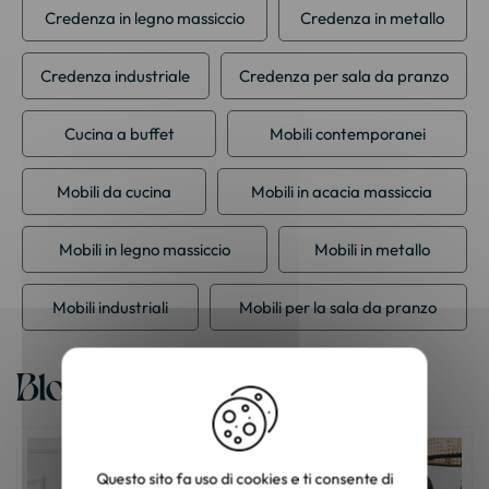
Credenza in legno massiccio
Credenza in metallo
Credenza industriale
Credenza per sala da pranzo
Cucina a buffet
Mobili contemporanei
Mobili da cucina
Mobili in acacia massiccia
Mobili in legno massiccio
Mobili in metallo
Mobili industriali
Mobili per la sala da pranzo
Blog
Questo sito fa uso di cookies e ti consente di