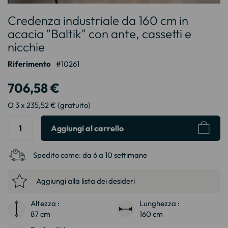
Vai
Credenza industriale da 160 cm in
all'inizio
della
acacia "Baltik" con ante, cassetti e
galleria
nicchie
di
immagini
Riferimento
10261
706,58 €
O 3 x 235,52 € (gratuito)
Aggiungi al carrello
Spedito come:
da 6 a 10 settimane
Aggiungi alla lista dei desideri
Altezza :
Lunghezza :
87 cm
160 cm